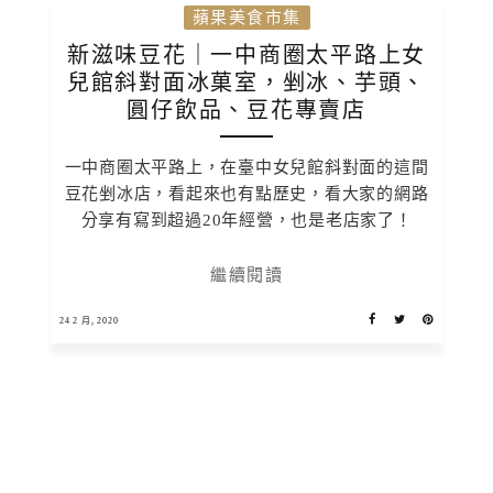
蘋果美食市集
新滋味豆花｜一中商圈太平路上女
兒館斜對面冰菓室，剉冰、芋頭、
圓仔飲品、豆花專賣店
一中商圈太平路上，在臺中女兒館斜對面的這間
豆花剉冰店，看起來也有點歷史，看大家的網路
分享有寫到超過20年經營，也是老店家了！
繼續閱讀
24 2 月, 2020