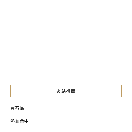
友站推薦
窩客島
熱血台中