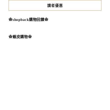
讀者優惠
✿
shopback購物回饋
✿
✿
蝦皮購物
✿