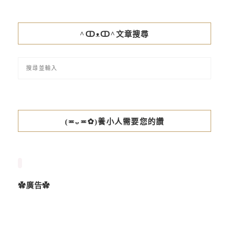
^ↀᴥↀ^文章搜尋
(≖ᴗ≖✿)養小人需要您的讚
✿廣告✿