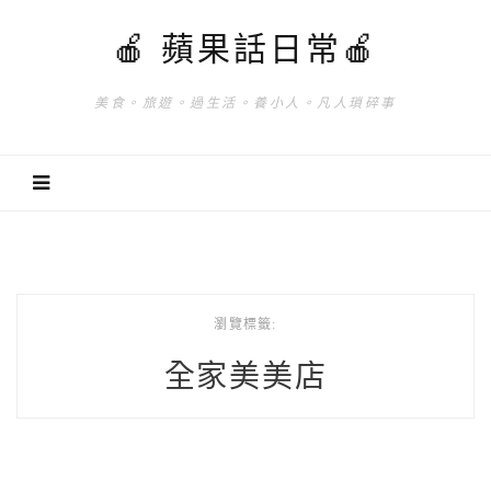
🍎 蘋果話日常🍎
美食。旅遊。過生活。養小人。凡人瑣碎事
瀏覽標籤:
全家美美店