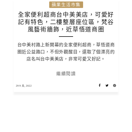
蘋果生活市集
全家便利超商台中美美店，可愛好
記有特色，二樓整層座位區，梵谷
風藝術牆飾，近草悟道商圈
台中美村路上新開幕的全家便利超商，草悟道商
圈近公益路口，不但外觀醒目，還取了個漂亮的
店名叫台中美美店，非常可愛又好記。
繼續閱讀
29 9 月, 2022