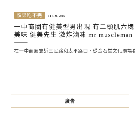
蘋果吃不完
14 5 月, 2016
一中商圈有健美型男出現 有二頭肌六塊肌
美味 健美先生 激炸滷味 mr muscleman
在一中商圈靠近三民路和太平路口，從金石堂文化廣場看
廣告