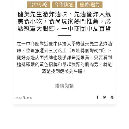
台中小吃
合作精選
體驗/邀約
健美先生激炸滷味。先滷後炸人氣
美食小吃，食尚玩家熱門推薦，必
點冠軍大腸頭，一中商圈中友百貨
在一中商圈靠近臺中科技大學的健美先生激炸滷
味，位置搬遷到三民路上（舊址轉個彎就到）。
剛好旁邊店面招牌也幾乎都是亮眼黃，只要看到
這排顯眼的黃色招牌和舉起雙臂的肌肉男，就能
清楚找到健美先生喔！
繼續閱讀
14 12 月, 2020