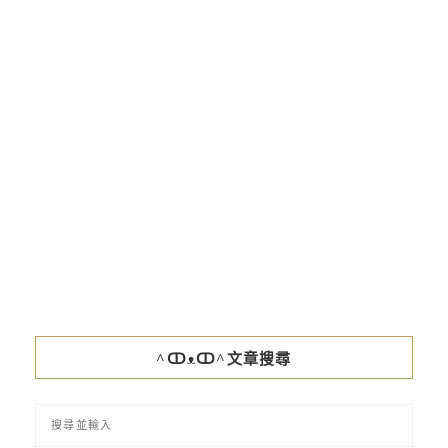
^ↀᴥↀ^文章搜尋