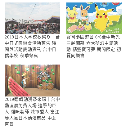
2019日本人学校秋祭り｜台
寶可夢園遊會 6/6台中新光
中日式園遊會活動預告 時
三越開幕 六大夢幻主題活
間與活動變動資訊 台中日
動 精靈寶可夢 期間限定 初
僑學校 秋季祭典
夏同樂會
2019翻轉動漫祭來囉｜台中
動漫展免費入場 進擊的巨
人 貓咪老師 城市獵人 富江
等人氣日本動漫商品 中友
百貨