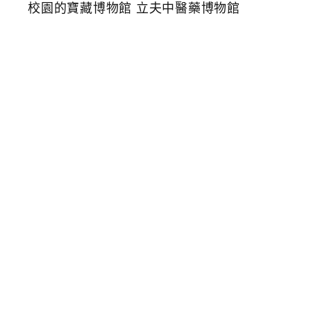
子
室
內
景
點
免
門
票
免
費
參
觀
隱
身
校
園
的
寶
藏
博
物
館
立
夫
中