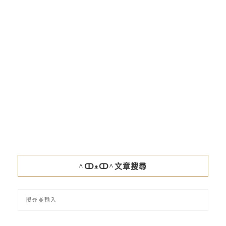
^ↀᴥↀ^文章搜尋