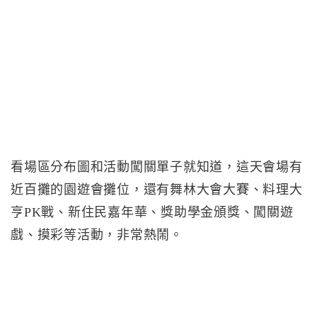
看場區分布圖和活動闖關單子就知道，這天會場有
近百攤的園遊會攤位，還有舞林大會大賽、料理大
亨PK戰、新住民嘉年華、獎助學金頒獎、闖關遊
戲、摸彩等活動，非常熱鬧。