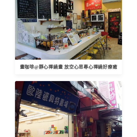
畫咖啡@靜心禪繞畫 放空心思專心禪繞好療癒