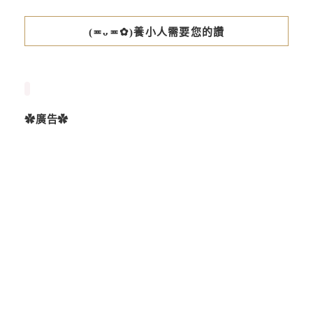
(≖ᴗ≖✿)養小人需要您的讚
✿廣告✿