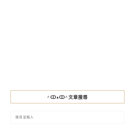
^ↀᴥↀ^文章搜尋