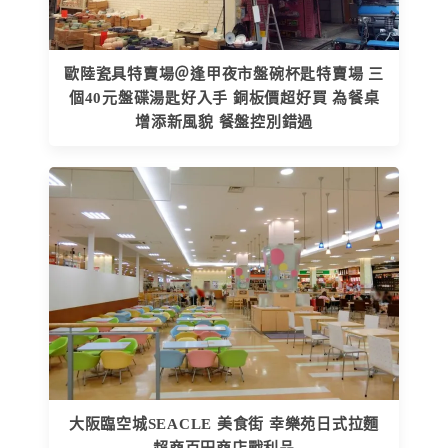
歐陸瓷具特賣場＠逢甲夜市盤碗杯匙特賣場 三
個40元盤碟湯匙好入手 銅板價超好買 為餐桌
增添新風貌 餐盤控別錯過
大阪臨空城SEACLE 美食街 幸樂苑日式拉麵