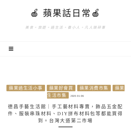
🍎 蘋果話日常🍎
美食。旅遊。過生活。養小人。凡人瑣碎事
蘋果過生活小事
蘋果好會買
蘋果消費市集
蘋果
生活市集
2020-01-06
德昌手藝生活館｜手工藝材料專賣，飾品五金配
件、服裝串珠材料、DIY拼布材料包等都能買得
到。台灣大道第二市場