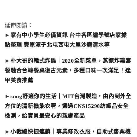
延伸閱讀：
►
家有中小學生必備資訊 台中各區繡學號店家據
點整理 豐原潭子北屯西屯大里沙鹿清水等
►
朴大哥的韓式炸雞｜2020全新菜單，蒸籠炸雞套
餐融合台韓餐桌復古元素，多種口味一次滿足！逢
甲美食推薦
►
snug舒適你的生活｜MIT台灣製造，由內到外全
方位的清新機能衣著，通過CNS15290紡織品安全
檢測，給寶貝最安心的親膚產品
►
小裁縫快捷連鎖｜專業修改衣服，自助式售票機