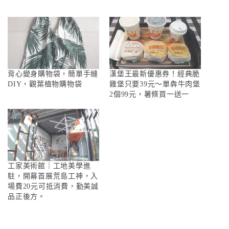
背心變身購物袋，簡單手縫
漢堡王最新優惠券！經典脆
DIY，觀葉植物購物袋
雞堡只要39元～單犇牛肉堡
2個99元，薯條買一送一
工家美術館｜工地美學進
駐，開幕首展荒島工神，入
場費20元可抵消費，勤美誠
品正後方。