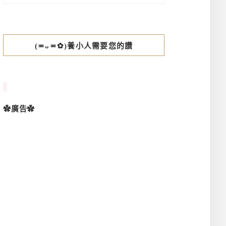
(≖ᴗ≖✿)養小人需要您的讚
✿廣告✿