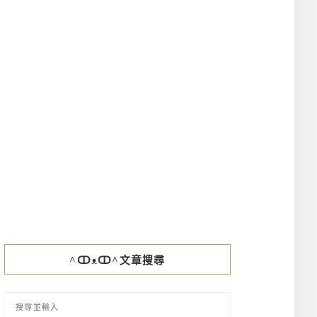
^ↀᴥↀ^文章搜尋