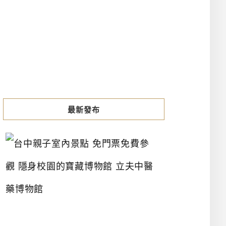
最新發布
台
中
親
子
室
內
景
點
免
門