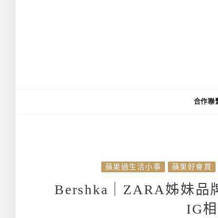
合作聯
蘋果過生活小事
蘋果好會買
Bershka｜ZARA姊
IG