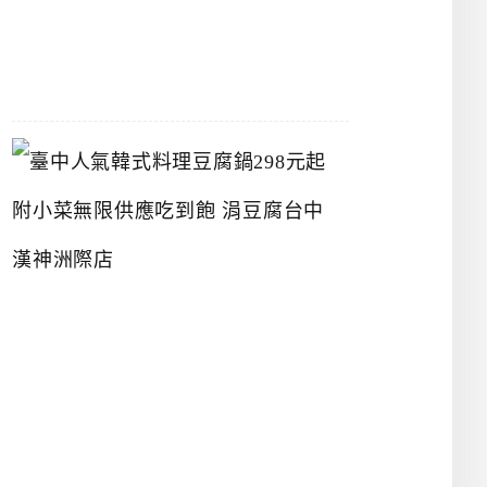
07-
26
臺
中
人
氣
韓
式
料
理
豆
腐
鍋
2
9
8
元
起
附
小