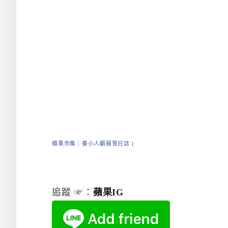
蘋果市集｜養小人顧腸胃日誌
|
追蹤 ☞：
蘋果IG