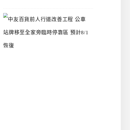
中
友
百
貨
前
人
行
道
改
善
工
程
公
車
站
牌
移
至
全
家
旁
臨