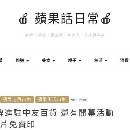
🍎 蘋果話日常🍎
美食。旅遊。過生活。養小人。凡人瑣碎事
繫
旅遊
美食
親子
生活
消
蘋果消費市集
蘋果生活市集
2018-02-08
妹品牌進駐中友百貨 還有開幕活動
相片免費印