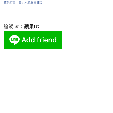
蘋果市集｜養小人顧腸胃日誌
|
追蹤 ☞：
蘋果IG