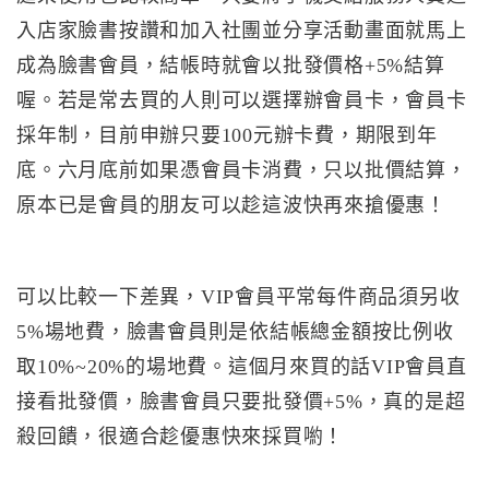
入店家臉書按讚和加入社團並分享活動畫面就馬上
成為臉書會員，結帳時就會以批發價格+5%結算
喔。若是常去買的人則可以選擇辦會員卡，會員卡
採年制，目前申辦只要100元辦卡費，期限到年
底。六月底前如果憑會員卡消費，只以批價結算，
原本已是會員的朋友可以趁這波快再來搶優惠！
可以比較一下差異，VIP會員平常每件商品須另收
5%場地費，臉書會員則是依結帳總金額按比例收
取10%~20%的場地費。這個月來買的話VIP會員直
接看批發價，臉書會員只要批發價+5%，真的是超
殺回饋，很適合趁優惠快來採買喲！