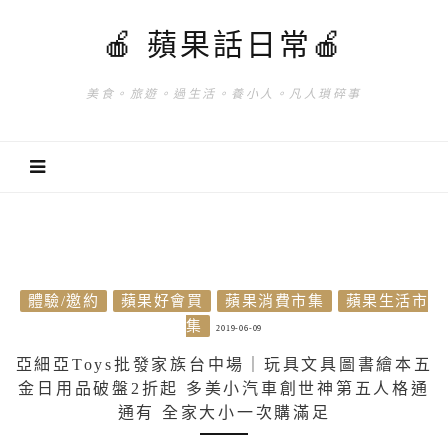
🍎 蘋果話日常🍎
美食。旅遊。過生活。養小人。凡人瑣碎事
體驗/邀約
蘋果好會買
蘋果消費市集
蘋果生活市
集
2019-06-09
亞細亞Toys批發家族台中場｜玩具文具圖書繪本五
金日用品破盤2折起 多美小汽車創世神第五人格通
通有 全家大小一次購滿足