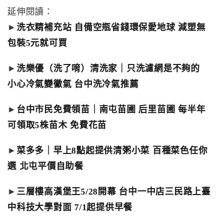
延伸閱讀：
►
洗衣精補充站 自備空瓶省錢環保愛地球 減塑無
包裝5元就可買
►
洗樂優（洗了唷）清洗家｜只洗濾網是不夠的
小心冷氣變黴氣 台中洗冷氣推薦
►
台中市民免費領苗｜南屯苗圃 后里苗圃 每半年
可領取5株苗木 免費花苗
►
菜多多｜早上8點起提供清粥小菜 百種菜色任你
選 北屯平價自助餐
►
三層樓高漢堡王5/28開幕 台中一中店三民路上臺
中科技大學對面 7/1起提供早餐