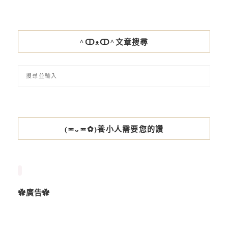
^ↀᴥↀ^文章搜尋
(≖ᴗ≖✿)養小人需要您的讚
✿廣告✿