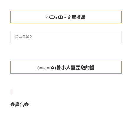
^ↀᴥↀ^文章搜尋
(≖ᴗ≖✿)養小人需要您的讚
✿廣告✿