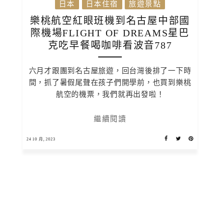
日本
日本住宿
旅遊景點
樂桃航空紅眼班機到名古屋中部國
際機場FLIGHT OF DREAMS星巴
克吃早餐喝咖啡看波音787
六月才跟團到名古屋旅遊，回台灣後排了一下時
間，抓了暑假尾聲在孩子們開學前，也買到樂桃
航空的機票，我們就再出發啦！
繼續閱讀
24 10 月, 2023