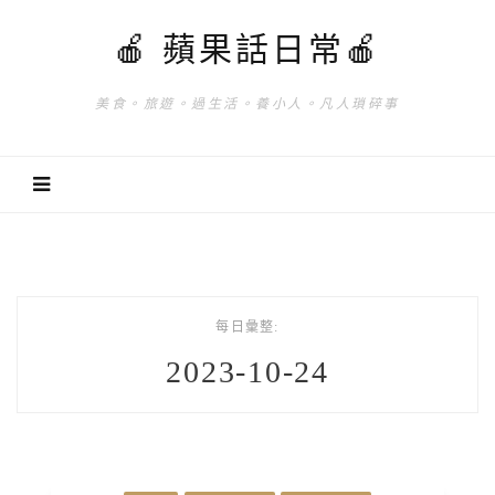
🍎 蘋果話日常🍎
美食。旅遊。過生活。養小人。凡人瑣碎事
每日彙整:
2023-10-24