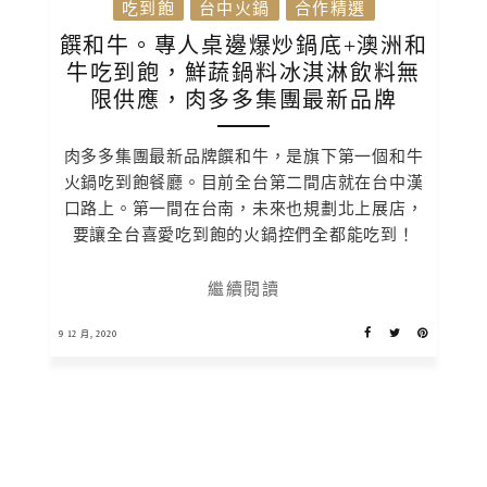
吃到飽
台中火鍋
合作精選
饌和牛。專人桌邊爆炒鍋底+澳洲和
牛吃到飽，鮮蔬鍋料冰淇淋飲料無
限供應，肉多多集團最新品牌
肉多多集團最新品牌饌和牛，是旗下第一個和牛
火鍋吃到飽餐廳。目前全台第二間店就在台中漢
口路上。第一間在台南，未來也規劃北上展店，
要讓全台喜愛吃到飽的火鍋控們全都能吃到！
繼續閱讀
9 12 月, 2020