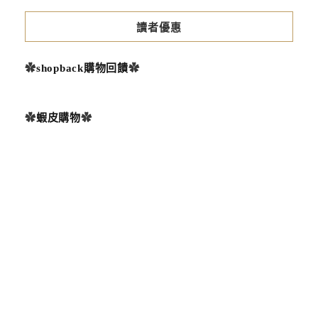
讀者優惠
✿
shopback購物回饋
✿
✿
蝦皮購物
✿