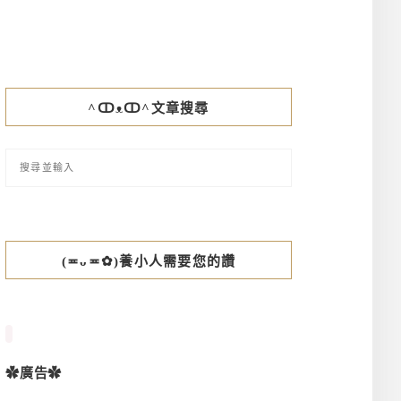
^ↀᴥↀ^文章搜尋
(≖ᴗ≖✿)養小人需要您的讚
✿廣告✿