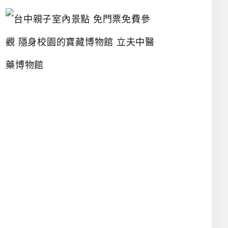
台
中
親
子
室
內
景
點
免
門
票
免
費
參
觀
隱
身
校
園
的
寶
藏
博
物