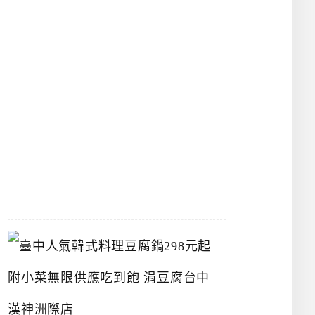
館
立
夫
中
醫
藥
博
物
館
2026-
07-
26
臺
中
人
氣
韓
式
料