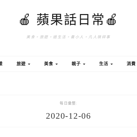
🍎 蘋果話日常🍎
美食。旅遊。過生活。養小人。凡人瑣碎事
繫
旅遊
美食
親子
生活
消
每日彙整:
2020-12-06