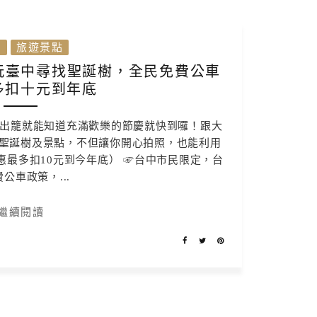
灣
旅遊景點
玩臺中尋找聖誕樹，全民免費公車
多扣十元到年底
紛出籠就能知道充滿歡樂的節慶就快到囉！跟大
聖誕樹及景點，不但讓你開心拍照，也能利用
最多扣10元到今年底） ☞台中市民限定，台
公車政策，...
繼續閱讀