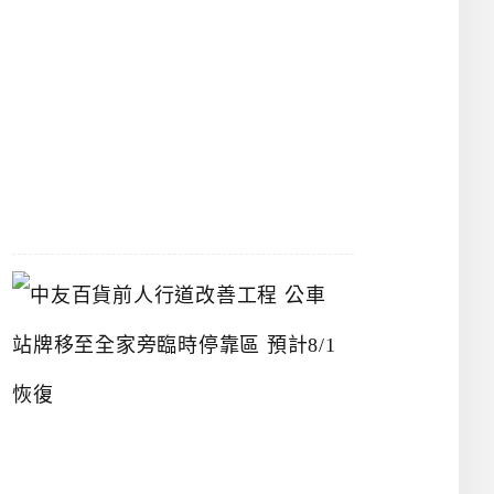
漢
神
洲
際
店
2026-
07-
22
中
友
百
貨
前
人
行
道
改
善
工