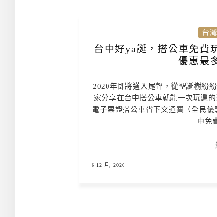
台
台中好ya誕，搭公車免費
優惠最
2020年即將邁入尾聲，從聖誕樹紛
家分享在台中搭公車就能一次玩遍的
電子票證搭公車省下交通費（全民優惠
中免費
6 12 月, 2020