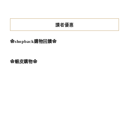
讀者優惠
✿
shopback購物回饋
✿
✿
蝦皮購物
✿