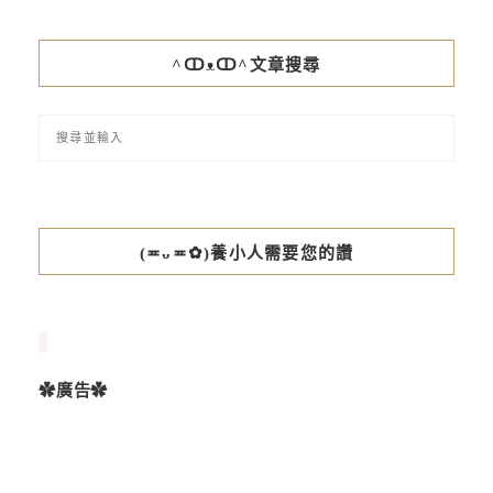
^ↀᴥↀ^文章搜尋
(≖ᴗ≖✿)養小人需要您的讚
✿廣告✿