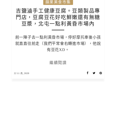
蘋果美食市集
吉鹽滷手工健康豆腐。豆類製品專
門店，豆腐豆花好吃鮮嫩還有無糖
豆漿，北屯一點利黃昏市場內
前一陣子去一點利黃昏市場，停好摩托車後小孩
就直直往前走（我們平常會右轉進市場），他說
有豆花XD。
繼續閱讀
22 11 月, 2020