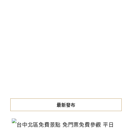
最新發布
台
中