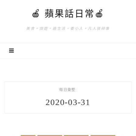
🍎 蘋果話日常🍎
美食。旅遊。過生活。養小人。凡人瑣碎事
每日彙整:
2020-03-31