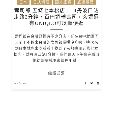
日本
日式料理
國外旅遊
旅遊景點
壽司郎 五條七本松店｜JR丹波口站
走路3分鐘，百円迴轉壽司，旁邊還
有UNIQLO可以順便逛
壽司郎在台灣已經有不少分店，光在台中就開了
三間！不過來台灣的壽司郎我還沒吃過，這次來
到日本就先來吃看看！找到了京都這間五條七本
松店，離丹波口站3分鐘，我們這天下午逛完嵐山
後就直接搭JR來這裡用餐。
繼續閱讀
31 3 月, 2020