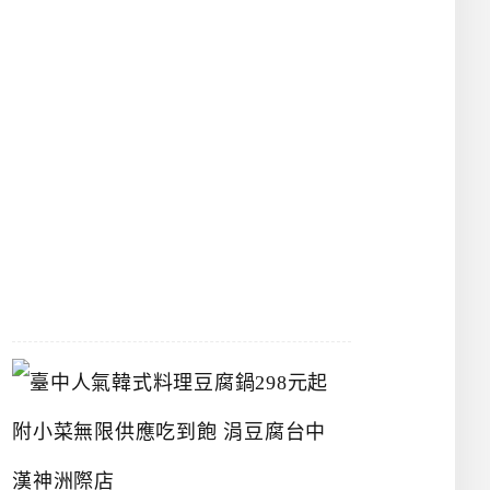
館
立
夫
中
醫
藥
博
物
館
2026-
07-
26
臺
中
人
氣
韓
式
料