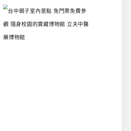
台
中
親
子
室
內
景
點
免
門
票
免
費
參
觀
隱
身
校
園
的
寶
藏
博
物