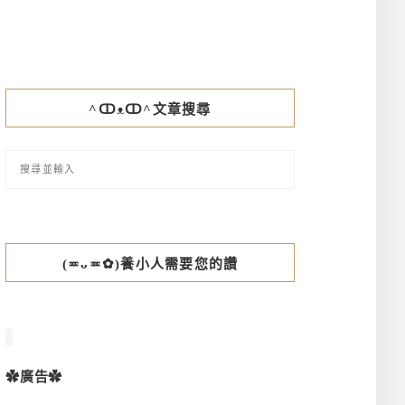
^ↀᴥↀ^文章搜尋
(≖ᴗ≖✿)養小人需要您的讚
✿廣告✿