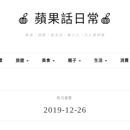
🍎 蘋果話日常🍎
美食。旅遊。過生活。養小人。凡人瑣碎事
繫
旅遊
美食
親子
生活
消
每日彙整:
2019-12-26