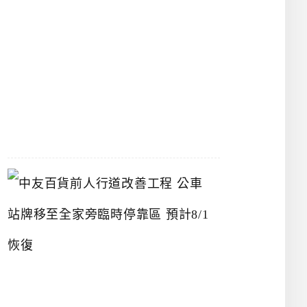
漢
神
洲
際
店
2026-
07-
22
中
友
百
貨
前
人
行
道
改
善
工