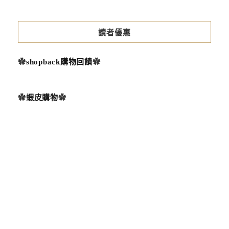
讀者優惠
✿
shopback購物回饋
✿
✿
蝦皮購物
✿