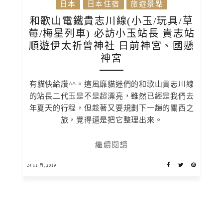
日本
日本住宿
旅遊景點
和歌山電鐵貴志川線(小玉/玩具/草
莓/梅星列車) 必訪小玉站長 貴志站
順遊伊太祈曾神社 日前神宮、國懸
神宮
有貓快給讚^^。這風靡貓迷們的和歌山貴志川線
的站長二代玉是不是超漂亮，雖然已經是我們去
年夏天的行程，但趁著又要規劃下一趟的關西之
旅，覺得還是把它整理出來。
繼續閱讀
24 11 月, 2019