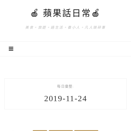
🍎 蘋果話日常🍎
美食。旅遊。過生活。養小人。凡人瑣碎事
每日彙整:
2019-11-24