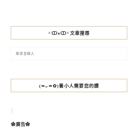
^ↀᴥↀ^文章搜尋
(≖ᴗ≖✿)養小人需要您的讚
✿廣告✿