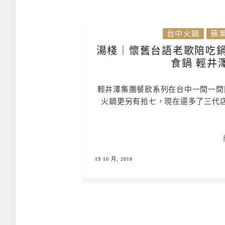
台中火鍋
蘋
湯棧｜懷舊台語老歌陪吃鍋 
食鍋 輕井
輕井澤集團餐飲系列在台中一間一間
火鍋更另有拾七，現在還多了三代
19 10 月, 2018