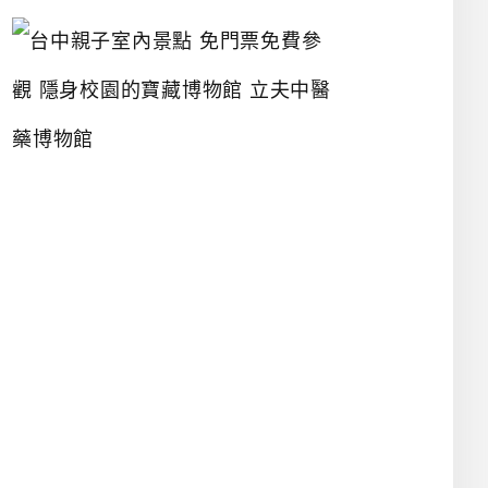
台
中
親
子
室
內
景
點
免
門
票
免
費
參
觀
隱
身
校
園
的
寶
藏
博
物