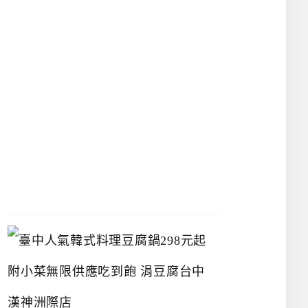
館
立
夫
中
醫
藥
博
物
館
2026-
07-
26
臺
中
人
氣
韓
式
料