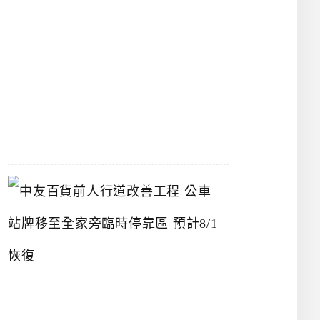
漢
神
洲
際
店
2026-
07-
22
中
友
百
貨
前
人
行
道
改
善
工