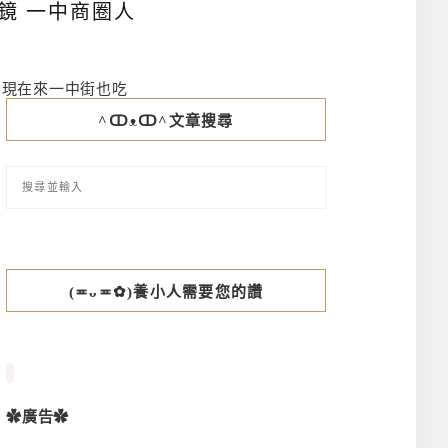
鏡 一中商圈人
，現在來一中街也吃
^ↀᴥↀ^文章搜尋
(≖ᴗ≖✿)養小人需要您的讚
✿廣告✿