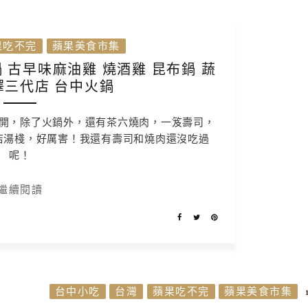
果吃不完
蘋果美食市集
古早味麻油雞 燒酒雞 昆布鍋 蔬
澤三代店 台中火鍋
開，除了火鍋外，還有茶六燒肉，一笈壽司，
店湯棧，好厲害！我還有壽司和燒肉還沒吃過
呢！
繼續閱讀
台中小吃
台灣
蘋果吃不完
蘋果美食市集