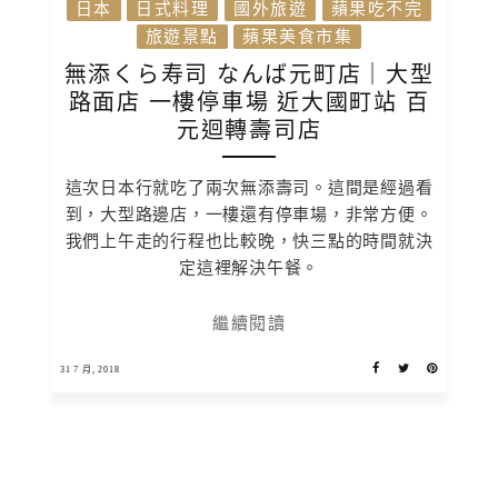
日本
日式料理
國外旅遊
蘋果吃不完
旅遊景點
蘋果美食市集
無添くら寿司 なんば元町店｜大型
路面店 一樓停車場 近大國町站 百
元迴轉壽司店
這次日本行就吃了兩次無添壽司。這間是經過看
到，大型路邊店，一樓還有停車場，非常方便。
我們上午走的行程也比較晚，快三點的時間就決
定這裡解決午餐。
繼續閱讀
31 7 月, 2018