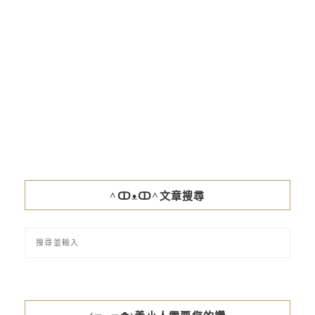
^ↀᴥↀ^文章搜尋