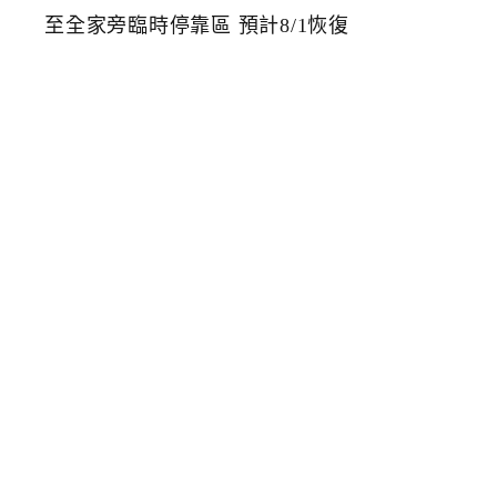
百
貨
前
人
行
道
改
善
工
程
公
車
站
牌
移
至
全
家
旁
臨
時
停
靠
區
預