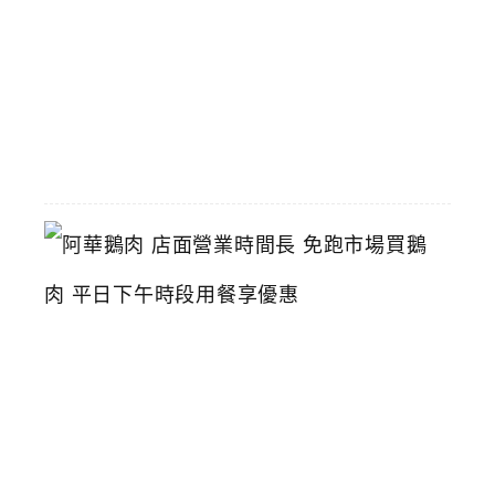
推
薦
2026-
06-
16
阿
華
鵝
肉
店
面
營
業
時
間
長
免
跑
市