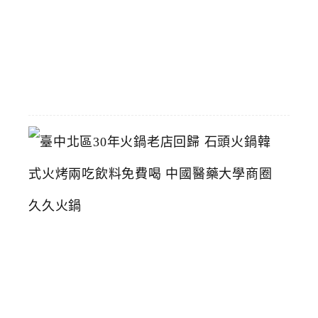
多
2026-
05-
28
臺
中
北
區
3
0
年
火
鍋
老
店
回
歸
石
頭