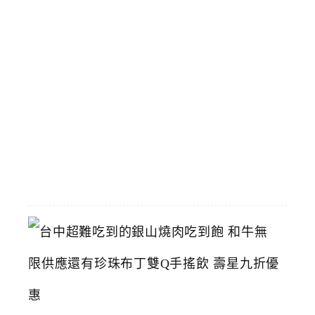
和
飆
馬
野
郎
可
拍
照
2026-
07-
11
台
中
超
難
吃
到
的
銀