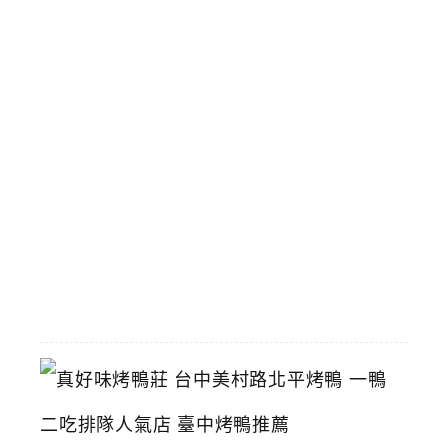
即
將
拆
除
攤
商
陸
續
搬
遷
中
2026-
06-
29
真
好
味
烤
鴨