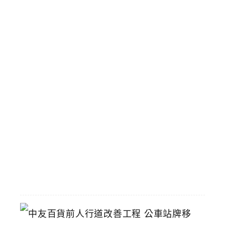
吃
到
飽
涓
豆
腐
台
中
漢
神
洲
際
店
2026-
07-
22
中
友