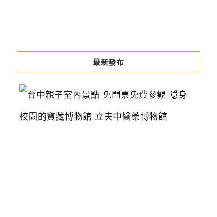
最新發布
台
中
親
子
室
內
景
點
免
門
票
免
費
參
觀