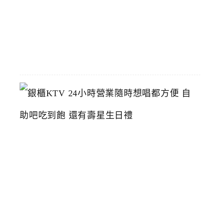
2026-
06-
23
銀
櫃
K
T
V
2
4
小
時
營
業
隨
時
想
唱