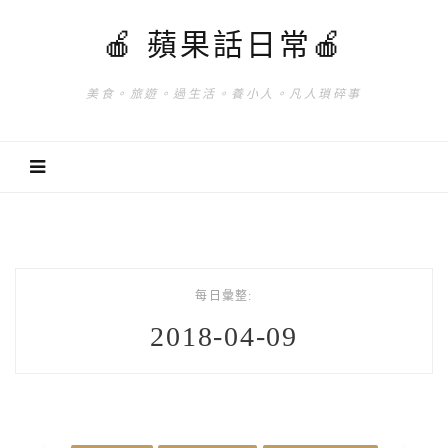
🍎 蘋果話日常🍎
美食。旅遊。過生活。養小人。凡人瑣碎事
每日彙整:
2018-04-09