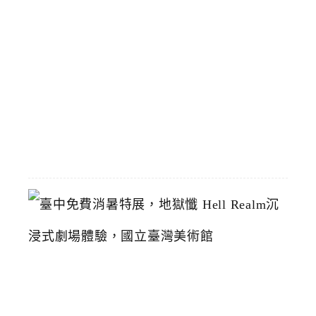
計
8
/
1
恢
復
2026-
07-
19
臺
中
免
費
消
暑
特
展
，
地