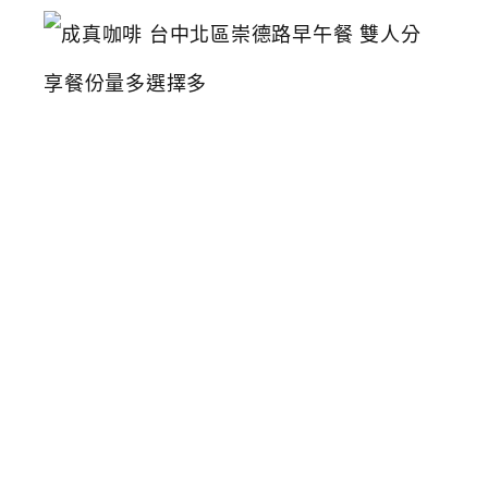
成
真
咖
啡
台
中
北
區
崇
德
路
早
午
餐
雙
人
分
享
餐
份
量
多
選
擇