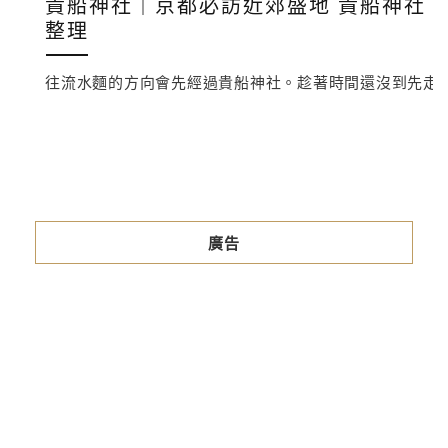
貴船神社｜京都必訪近郊盛地 貴船神社、
整理
往流水麵的方向會先經過貴船神社。趁著時間還沒到先走
廣告