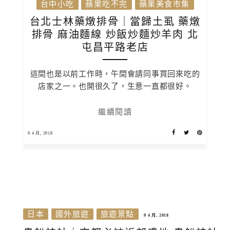
台中小吃
蘋果吃不完
蘋果美食市集
台北士林藥燉排骨｜當歸土虱 藥燉
排骨 麻油麵線 炒飯炒麵炒羊肉 北
屯昌平路老店
這間也是以前工作時，午間會請同事買回來吃的
店家之一。也開很久了，生意一直都很好。
繼續閱讀
9 4 月, 2018
日本
國外旅遊
旅遊景點
9 4 月, 2018