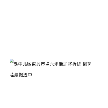
九
折
優
惠
2026-
07-
11
臺
中
北
區
東
興
市
場
六
米
街