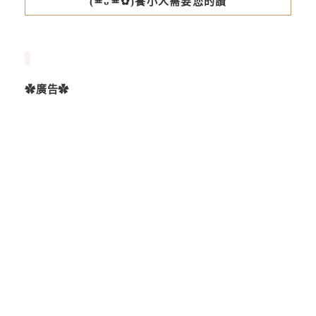
(≖ᴗ≖✿)養小人需要您的讚
✿廣告✿