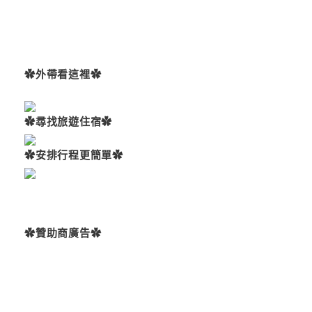
✿外帶看這裡✿
✿尋找旅遊住宿✿
✿安排行程更簡單✿
✿贊助商廣告✿