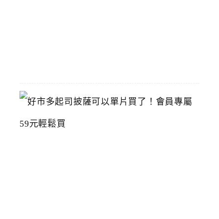
館
2026-
07-
15
好
市
多
起
司
披
薩
可
以
單
片
買
了
！