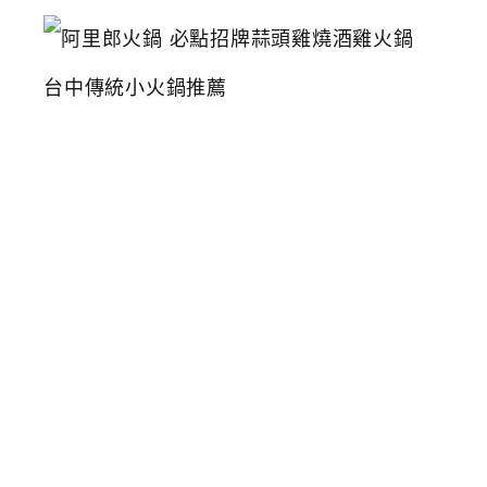
阿
里
郎
火
鍋
必
點
招
牌
蒜
頭
雞
燒
酒
雞
火
鍋
台
中
傳
統
小
火
鍋