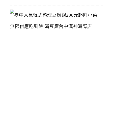
臺
中
人
氣
韓
式
料
理
豆
腐
鍋
2
9
8
元
起
附
小
菜
無
限
供
應