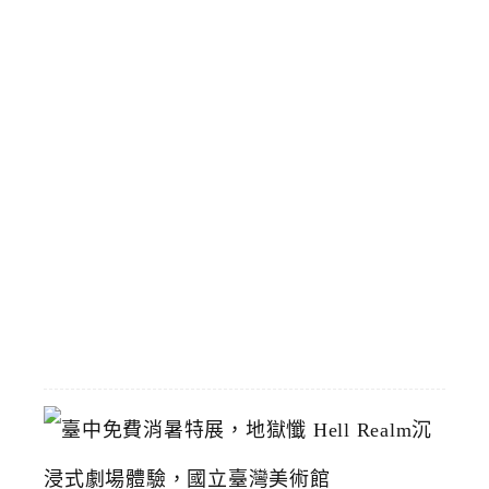
時
停
靠
區
預
計
8
/
1
恢
復
2026-
07-
19
臺
中
免
費