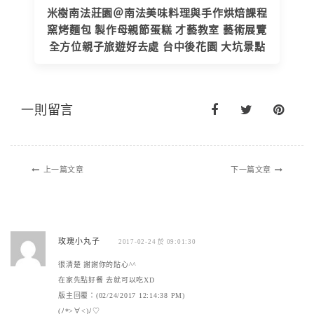
米樹南法莊園＠南法美味料理與手作烘焙課程
窯烤麵包 製作母親節蛋糕 才藝教室 藝術展覽
全方位親子旅遊好去處 台中後花園 大坑景點
一則留言
上一篇文章
下一篇文章
玫瑰小丸子
2017-02-24 於 09:01:30
很清楚 謝謝你的貼心^^
在家先點好餐 去就可以吃XD
版主回覆：(02/24/2017 12:14:38 PM)
(ﾉ*>∀<)ﾉ♡