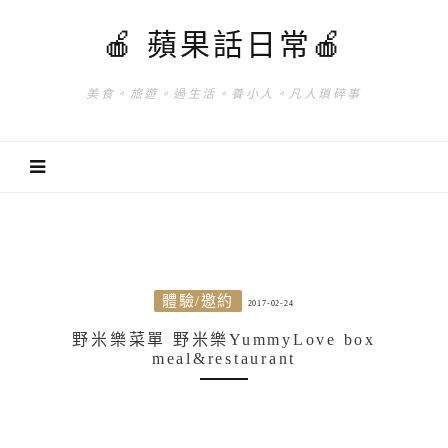
🍎 蘋果話日常🍎
美食。旅遊。過生活。養小人。凡人瑣碎事
體驗/邀約
2017-02-24
野米樂菜單 野米樂YummyLove box
meal&restaurant