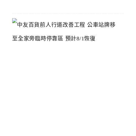
22
中
友
百
貨
前
人
行
道
改
善
工
程
公
車
站
牌
移
至
全
家
旁
臨