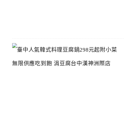
07-
26
臺
中
人
氣
韓
式
料
理
豆
腐
鍋
2
9
8
元
起
附