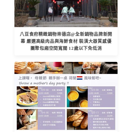
八豆食府精緻鍋物崇德店@全新鍋物品牌新開
幕 嚴選高級肉品與海鮮食材 裝潢大器質感優
團聚包廂空間寬闊 12歲以下免低消