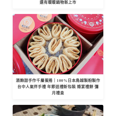
還有暖暖鍋物新上市
酒飽甜手作千層蛋捲｜100%日本鳥越製粉製作
台中人氣伴手禮 年節送禮新包裝 婚宴禮餅 彌
月禮盒