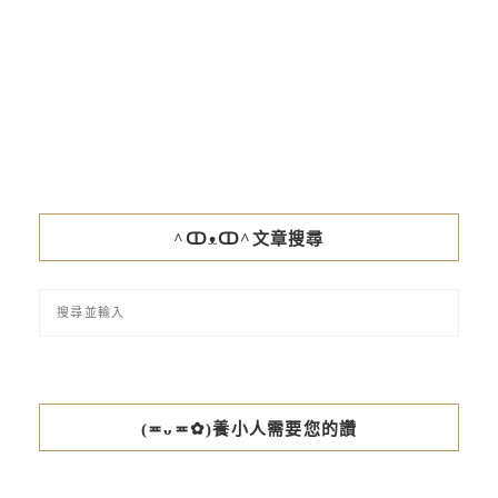
^ↀᴥↀ^文章搜尋
(≖ᴗ≖✿)養小人需要您的讚