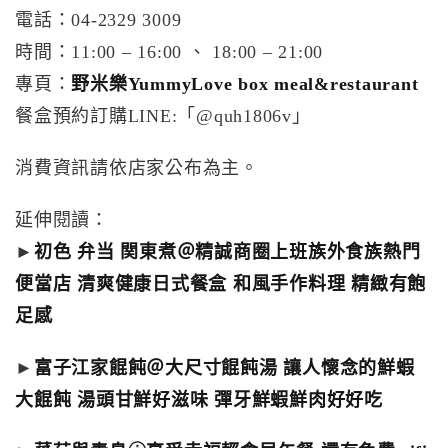
電話：04-2329 3009
時間：11:00 – 16:00 、 18:00 – 21:00
專頁：
野米樂YummyLove box meal&restaurant
餐盒預約訂購LINE:「@quh1806v」
消費資訊請依店家公布為主。
延伸閱讀：
►
初色 弁当 関東煮＠精誠商圈上班族外食族熱門
便當店 清爽健康日式餐盒 和風手作料理 精緻有飽
足感
►
富子江家餛飩＠大尺寸餛飩湯 讓人懷念的鮮蝦
大餛飩 湯頭甘鮮好滋味 彈牙鮮蝦鮮肉好好吃