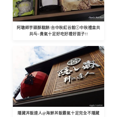
阿聰師芋頭酥糕餅/台中秋紅谷館ⓘ中秋禮盒共
共乓~貴氣十足好吃好禮好面子!!
隱藏丼飯達人@海鮮丼飯霸氣十足完全不隱藏