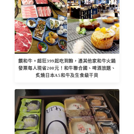
饌和牛。超狂399起吃到飽，憑其他家和牛火鍋
發票每人現省200元！和牛聯合國、啤酒放題、
炙燒日本A5和牛及生食級干貝