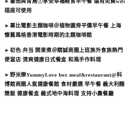
►
蕃茄與青鳥ⓘ享受幸福輕食早午餐 還有免費wifi
插座可使用
►
幕比電影主題咖啡＠植物園旁平價早午餐 上海
懷舊風格香港電影時期的主題咖啡館
►
初色 弁当 関東煮＠精誠商圈上班族外食族熱門
便當店 清爽健康日式餐盒 和風手作料理
►
野米樂YummyLove box meal&restaurant@科
博館商圈人氣健康餐館 食材嚴選 早午餐 義大利麵
燉飯 健康餐盒 義式地中海料理 支持小農餐廳