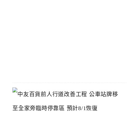
台
中
漢
神
洲
際
店
2026-
07-
22
中
友
百
貨
前
人
行
道
改