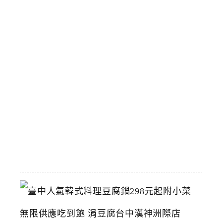
博
物
館
立
夫
中
醫
藥
博
物
館
2026-
07-
26
臺
中
人
氣
韓