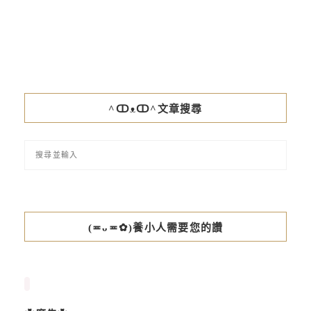
^ↀᴥↀ^文章搜尋
(≖ᴗ≖✿)養小人需要您的讚