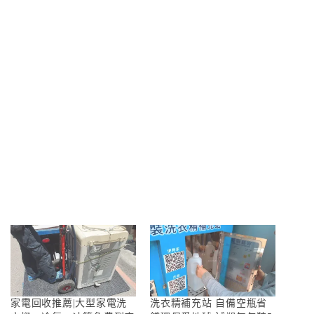
家電回收推薦|大型家電洗
洗衣精補充站 自備空瓶省