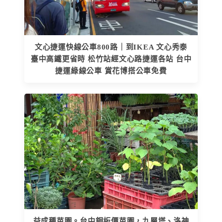
文心捷運快線公車800路｜到IKEA 文心秀泰
臺中高鐵更省時 松竹站經文心路捷運各站 台中
捷運綠線公車 賞花博搭公車免費
益成種苗園。台中銅板價苗園，九層塔、洛神