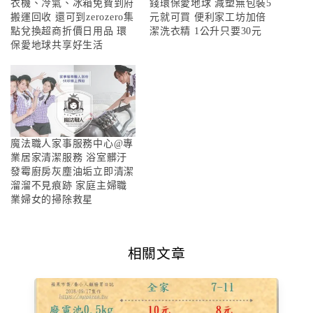
衣機、冷氣、冰箱免費到府
錢環保愛地球 減塑無包裝5
搬運回收 還可到zerozero集
元就可買 便利家工坊加倍
點兌換超商折價日用品 環
潔洗衣精 1公升只要30元
保愛地球共享好生活
魔法職人家事服務中心@專
業居家清潔服務 浴室髒汙
發霉廚房灰塵油垢立即清潔
溜溜不見痕跡 家庭主婦職
業婦女的掃除救星
相關文章