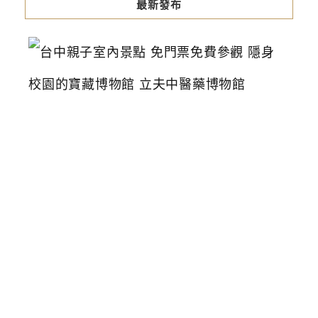
最新發布
台
中
親
子
室
內
景
點
免
門
票
免
費
參
觀
隱
身
校
園
的
寶
藏