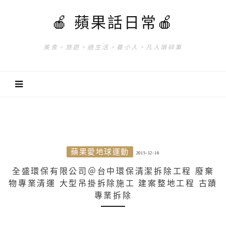
🍎 蘋果話日常🍎
美食。旅遊。過生活。養小人。凡人瑣碎事
蘋果愛地球運動
2015-12-16
全盛環保有限公司＠台中環保清潔拆除工程 廢棄
物專業清運 大型吊掛拆除施工 建案整地工程 古蹟
專業拆除