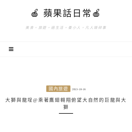
🍎 蘋果話日常🍎
美食。旅遊。過生活。養小人。凡人瑣碎事
國內旅遊
2013-10-16
大獅與龍埕@乘著鷹翅翱翔俯望大自然的巨龍與大
獅