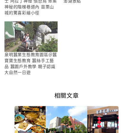
士 阿拉丁神燈 憤怒鳥 聚集
澎湖景點
神秘的階梯巷道內 苗栗山
城的驚喜彩繪小徑
泉明蠶業生態教育園區＠蠶
寶寶生態教育 蠶絲手工藝
品 蠶園戶外教學 親子認識
大自然一日遊
相關文章