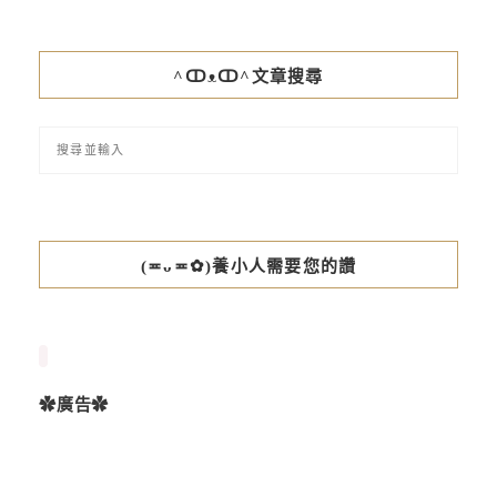
^ↀᴥↀ^文章搜尋
(≖ᴗ≖✿)養小人需要您的讚
✿廣告✿