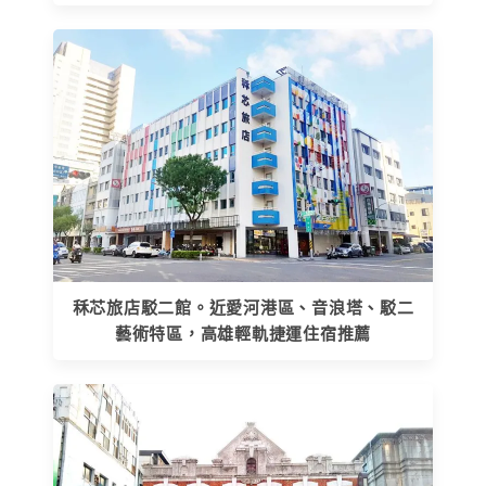
秝芯旅店駁二館。近愛河港區、音浪塔、駁二
藝術特區，高雄輕軌捷運住宿推薦