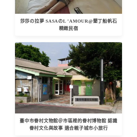
莎莎の拉夢 SASAのL ’AMOUR@墾丁船帆石
精緻民宿
臺中市眷村文物館＠市區裡的眷村博物館 認識
眷村文化與故事 適合親子城市小旅行