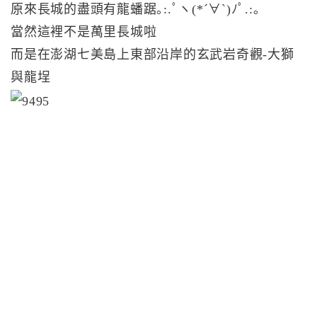
原來長城的盡頭有龍蟠踞｡:.ﾟヽ(*´∀`)ﾉﾟ.:｡
當然這裡不是萬里長城啦
而是在澎湖七美島上東部沿岸的玄武岩奇觀-大獅
與龍埕