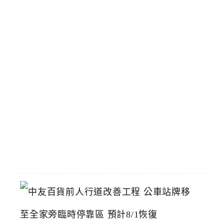
飽
涓
豆
腐
台
中
漢
神
洲
際
店
2026-
07-
22
中
友
百
貨
前