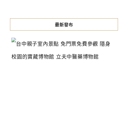
最新發布
台
中
親
子
室
內
景
點
免
門
票
免
費
參
觀
隱
身
校