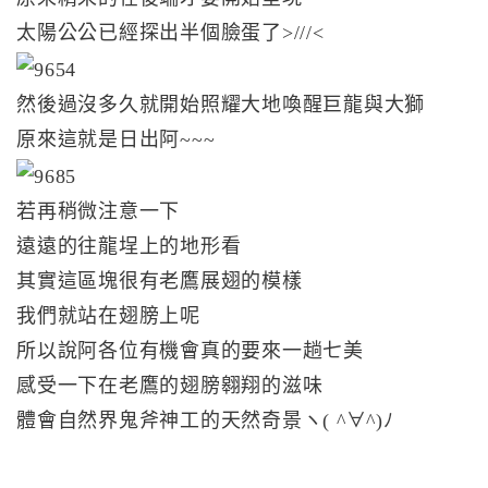
太陽公公已經探出半個臉蛋了>///<
然後過沒多久就開始照耀大地喚醒巨龍與大獅
原來這就是日出阿~~~
若再稍微注意一下
遠遠的往龍埕上的地形看
其實這區塊很有老鷹展翅的模樣
我們就站在翅膀上呢
所以說阿各位有機會真的要來一趟七美
感受一下在老鷹的翅膀翱翔的滋味
體會自然界鬼斧神工的天然奇景ヽ( ^∀^)ﾉ