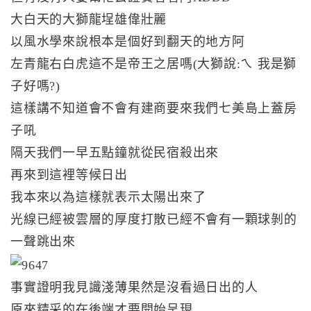
大白天的大獅龍埕雄偉壯麗
以風水學來說根本是個好到翻天的地方阿
左青龍右白虎這不是帝王之居嗎(大獅說:ㄟ 我是獅
子好嗎?)
這樣講不知道會不會有建商要來我們七美島上蓋房
子吼
隔天我們一早五點鐘就從民宿殺出來
再來到這裡等候日出
我本來以為這樣就表示太陽出來了
光線已經被雲層的厚度打散已經不會有一顆球剝的
一聲跳出來
事實證明我見識淺薄果然是沒看過日出的人
原來精采的在後端才要開始呈現