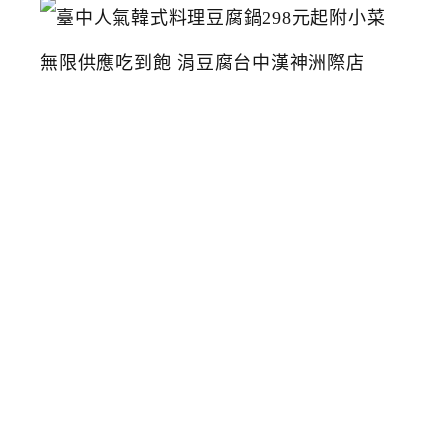
臺
中
人
氣
韓
式
料
理
豆
腐
鍋
2
9
8
元
起
附
小
菜
無
限
供
應
吃
到