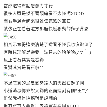
當然這得靠點想像力才行
很多人還是摸不著頭緒看不太懂呢XDDD
而右手邊看起來很雄偉氣派的巨石
就像正在看著遠方那艘快艇移動的獅子背影
相片示意得這麼清楚了還看不懂我也沒辦法了
有時候理解是需要一點智慧的哈哈哈(ﾉ∀｀ )
反正看石其實是看獅
看獅其實是看石啦^^
不過它真的是隻氣勢凌人的天然石獅子阿
小道消息傳來說大獅的正面還刻有個”王”字
雖然我相信這絕對是虎爛的
但有沒有人要幫忙去證實看看阿XDDD