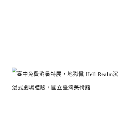
1
恢
復
2026-
07-
19
臺
中
免
費
消
暑
特
展
，
地
獄
懺