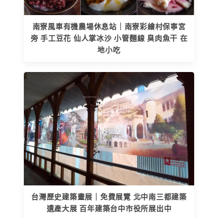
南寮風車有機農場休息站｜南寮彩繪村保寧宮
旁 手工豆花 仙人掌冰沙 小管麵線 臭肉魚干 在
地小吃
台灣歷史建築畫展｜免費展覽 北中南三都建築
遺產大展 百年建築台中市役所展出中