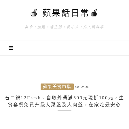
🍎 蘋果話日常🍎
美食。旅遊。過生活。養小人。凡人瑣碎事
蘋果美食市集
2021-05-28
石二鍋12Fresh。自取外帶滿599元現折100元，生
食套餐免費升級大菜盤及大肉盤，在家吃最安心