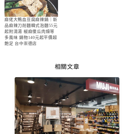
麻佬大鴨血豆腐麻辣鍋｜新
品麻辣刀削麵韓式泡麵55元
起附清湯 椒麻傻瓜肉燥等
多風味 鍋物140元起平價超
飽足 台中崇德店
相關文章