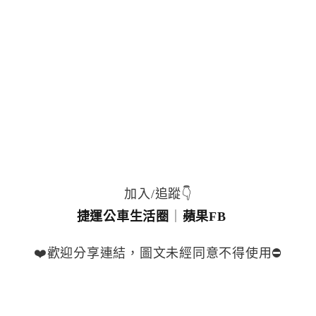
加入/追蹤👇
捷運公車生活圈
｜
蘋果FB
❤️歡迎分享連結，圖文未經同意不得使用⛔️