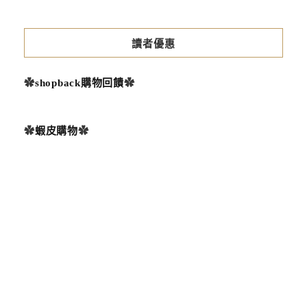
讀者優惠
✿
shopback購物回饋
✿
✿
蝦皮購物
✿