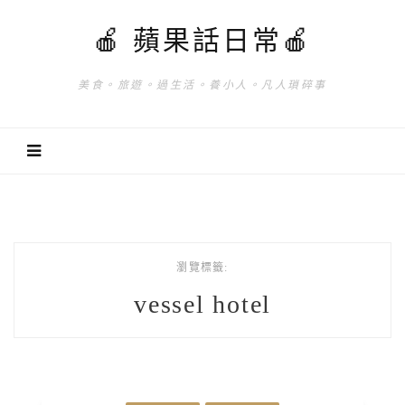
🍎 蘋果話日常🍎
美食。旅遊。過生活。養小人。凡人瑣碎事
瀏覽標籤:
vessel hotel