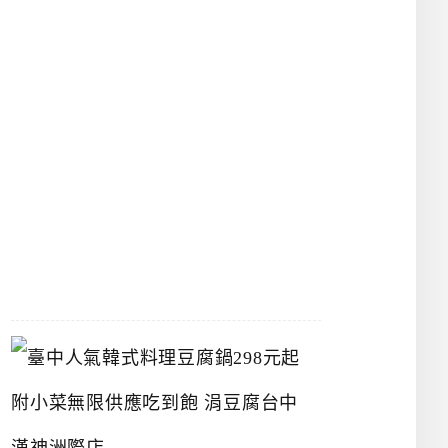
物
館
立
夫
中
醫
藥
博
物
館
2026-
07-
26
臺
中
人
氣
韓
式