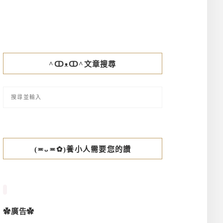
^ↀᴥↀ^文章搜尋
(≖ᴗ≖✿)養小人需要您的讚
✿廣告✿