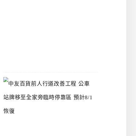
漢
神
洲
際
店
2026-
07-
22
中
友
百
貨
前
人
行
道
改
善
工