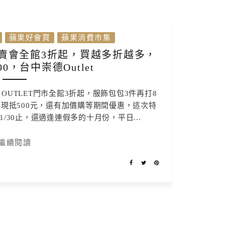
蘋果好會買
蘋果消費市集
精選特賣會全館3折起，買越多折越多，
00，台中崇德Outlet
了，OUTLET門市全館3折起，服飾包包3件再打8
再現抵500元，還有加價購等期間優惠，這次特
1/30止，還適逢連假多的十月份，平日...
繼續閱讀