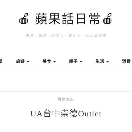
🍎 蘋果話日常🍎
美食。旅遊。過生活。養小人。凡人瑣碎事
繫
旅遊
美食
親子
生活
消
瀏覽標籤:
UA台中崇德Outlet