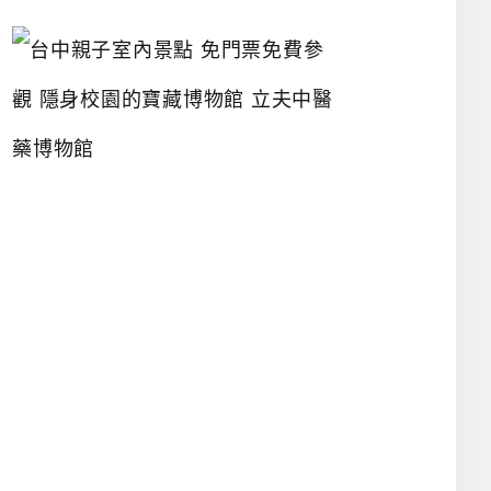
台
中
親
子
室
內
景
點
免
門
票
免
費
參
觀
隱
身
校
園
的
寶
藏
博