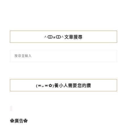
^ↀᴥↀ^文章搜尋
(≖ᴗ≖✿)養小人需要您的讚
✿廣告✿