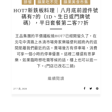
排餐
蘋果吃不完
蘋果美食市集
HOT7新鉄板料理｜八月底前證件號
碼有7的（ID、生日或門牌號
碼），平日套餐第二客77折
王品集團的平價鐵板燒HOT7已經開蠻久了，在
北屯中清路上水湳市場旁家樂福便利超商內的這
間是離我們最近的店。賣場後方有停車場，消費
可享一個小時的停車優惠。這裡二樓還有思夢
樂，如果臨時想吃需等候的話，樓上也可以逛一
下。(門店已改石二鍋)
繼續閱讀
27 7 月, 2020