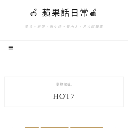
🍎 蘋果話日常🍎
美食。旅遊。過生活。養小人。凡人瑣碎事
瀏覽標籤:
HOT7