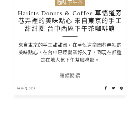
咖啡下午茶
Haritts Donuts & Coffee 草悟道旁
巷弄裡的美味點心 來自東京的手工
甜甜圈 台中西區下午茶咖啡館
來自東京的手工甜甜圈，在草悟道商圈巷弄裡的
美味點心，在台中已經營業好久了，到現在都還
是在地人氣下午茶咖啡館。
繼續閱讀
16 10 月, 2024