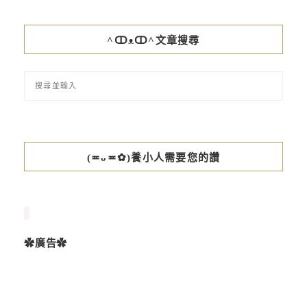
^ↀᴥↀ^文章搜尋
(≖ᴗ≖✿)養小人需要您的讚
✿廣告✿