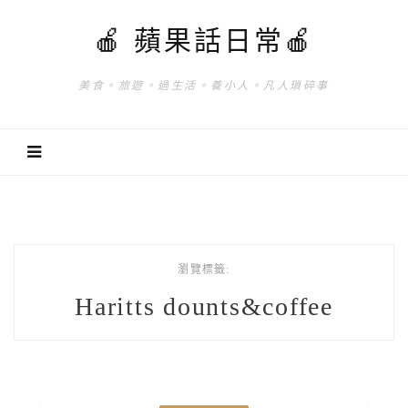
🍎 蘋果話日常🍎
美食。旅遊。過生活。養小人。凡人瑣碎事
瀏覽標籤:
Haritts dounts&coffee