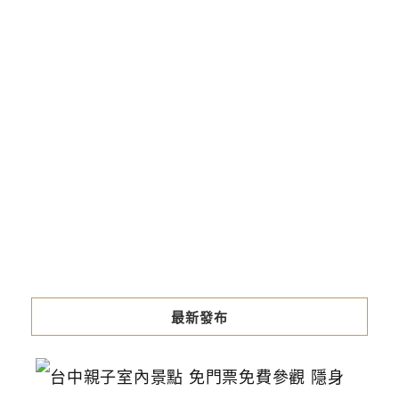
最新發布
台
中