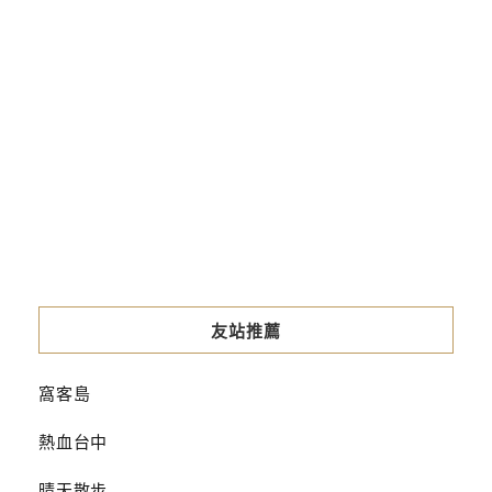
友站推薦
窩客島
熱血台中
晴天散步