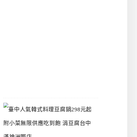
物
館
立
夫
中
醫
藥
博
物
館
2026-
07-
26
臺
中
人
氣
韓
式