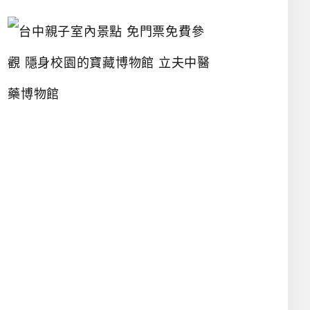
台
中
親
子
室
內
景
點
免
門
票
免
費
參
觀
隱
身
校
園
的
寶
藏
博