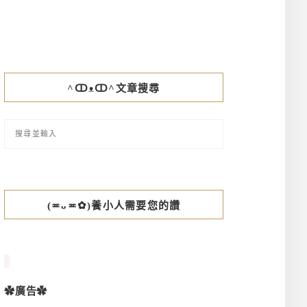
^ↀᴥↀ^文章搜尋
(≖ᴗ≖✿)養小人需要您的讚
✿廣告✿