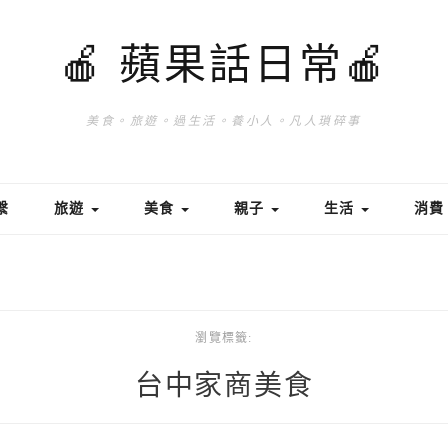
🍎 蘋果話日常🍎
美食。旅遊。過生活。養小人。凡人瑣碎事
繫
旅遊
美食
親子
生活
消
瀏覽標籤:
台中家商美食