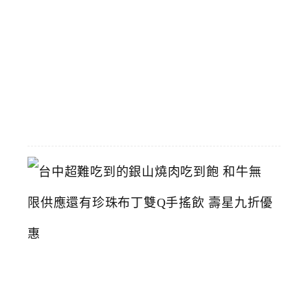
郎
可
拍
照
2026-
07-
11
台
中
超
難
吃
到
的
銀
山
燒
肉
吃