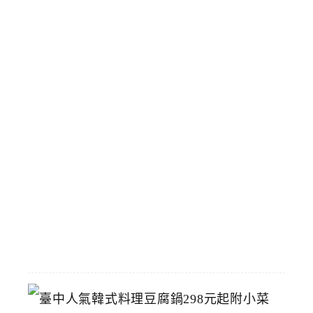
寶
藏
博
物
館
立
夫
中
醫
藥
博
物
館
2026-
07-
26
臺
中