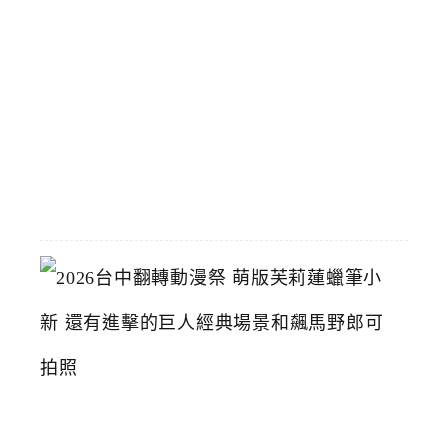
9
元
輕
鬆
買
2026-
07-
15
2
0
2
6
台
中
翻
轉
動
漫
祭