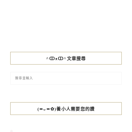
^ↀᴥↀ^文章搜尋
(≖ᴗ≖✿)養小人需要您的讚