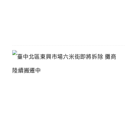
2026-
07-
11
臺
中
北
區
東
興
市
場
六
米
街
即
將
拆
除
攤