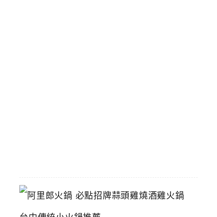
吧
吃
到
飽
還
有
壽
星
生
日
禮
2026-
06-
16
阿
里
郎
火