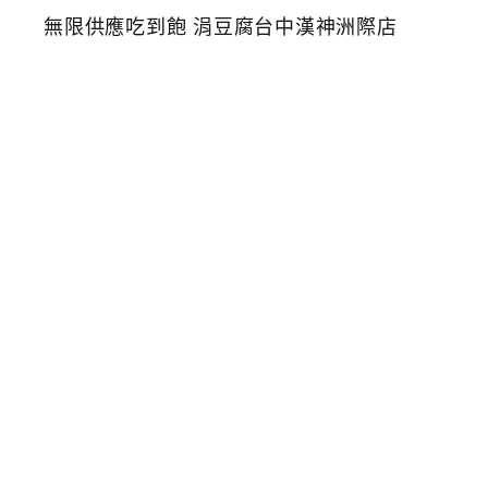
人
氣
韓
式
料
理
豆
腐
鍋
2
9
8
元
起
附
小
菜
無
限
供
應
吃
到
飽
涓