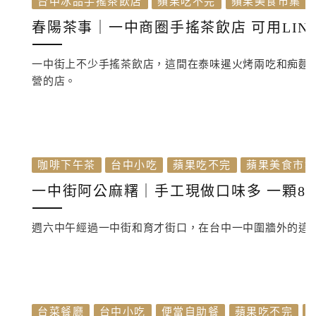
台中冰品手搖茶飲店
蘋果吃不完
蘋果美食市集
春陽茶事｜一中商圈手搖茶飲店 可用LINE
一中街上不少手搖茶飲店，這間在泰味暹火烤兩吃和痴麵
營的店。
咖啡下午茶
台中小吃
蘋果吃不完
蘋果美食市
一中街阿公麻糬｜手工現做口味多 一顆8
週六中午經過一中街和育才街口，在台中一中圍牆外的這
台菜餐廳
台中小吃
便當自助餐
蘋果吃不完