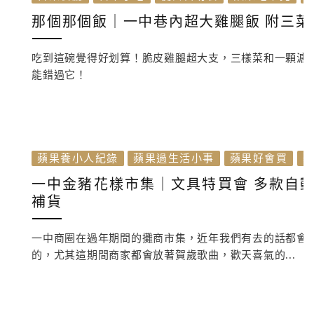
那個那個飯｜一中巷內超大雞腿飯 附三菜
吃到這碗覺得好划算！脆皮雞腿超大支，三樣菜和一顆溏
能錯過它！
蘋果養小人紀錄
蘋果過生活小事
蘋果好會買
一中金豬花樣市集｜文具特買會 多款自動鉛
補貨
一中商圈在過年期間的攤商市集，近年我們有去的話都會
的，尤其這期間商家都會放著賀歲歌曲，歡天喜氣的...