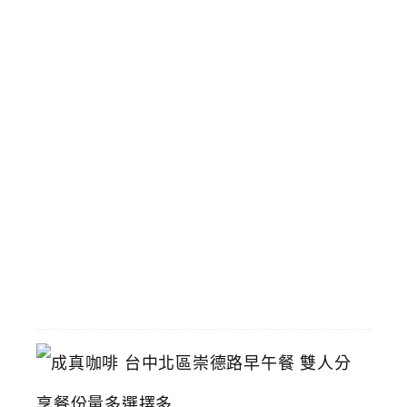
平
日
下
午
時
段
用
餐
享
優
惠
2026-
06-
01
成
真
咖
啡