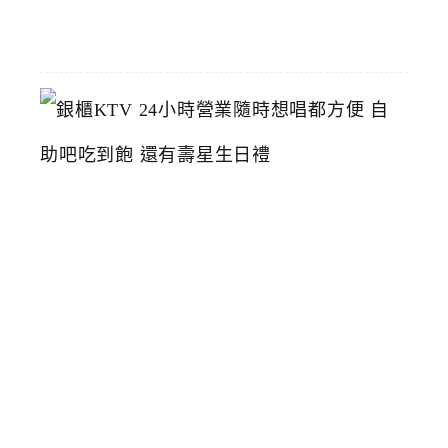
23
銀
櫃
K
T
V
2
4
小
時
營
業
隨
時
想
唱
都
方
便
自
助