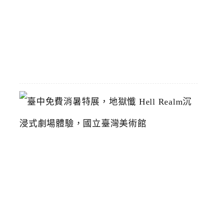
復
2026-
07-
19
臺
中
免
費
消
暑
特
展
，
地
獄
懺
H
e