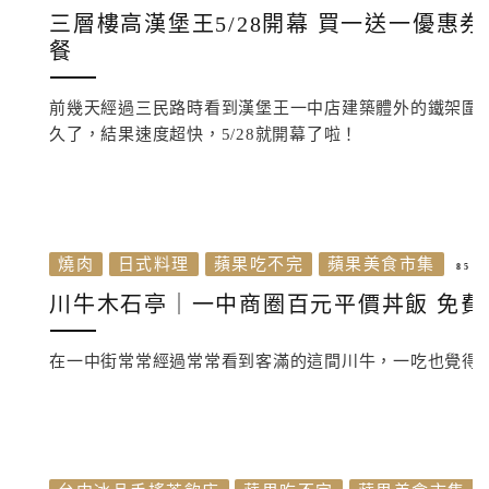
三層樓高漢堡王5/28開幕 買一送一優惠券
餐
前幾天經過三民路時看到漢堡王一中店建築體外的鐵架圍
久了，結果速度超快，5/28就開幕了啦！
燒肉
日式料理
蘋果吃不完
蘋果美食市集
8 5 月,
川牛木石亭｜一中商圈百元平價丼飯 免費
在一中街常常經過常常看到客滿的這間川牛，一吃也覺得