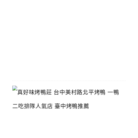
商
陸
續
搬
遷
中
2026-
06-
29
真
好
味
烤
鴨
莊
台
中
美