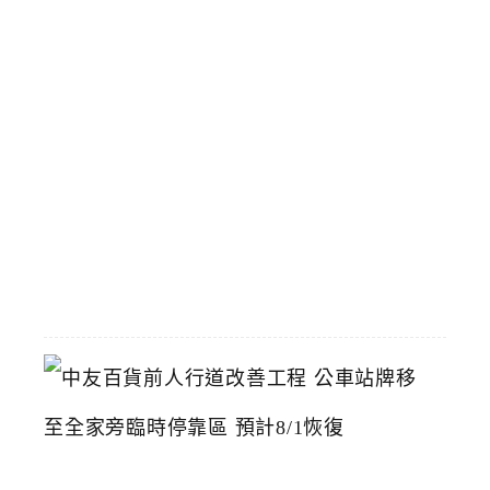
豆
腐
台
中
漢
神
洲
際
店
2026-
07-
22
中
友
百
貨
前
人
行