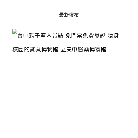
最新發布
台
中
親
子
室
內
景
點
免
門
票
免
費
參
觀
隱
身
校
園
的