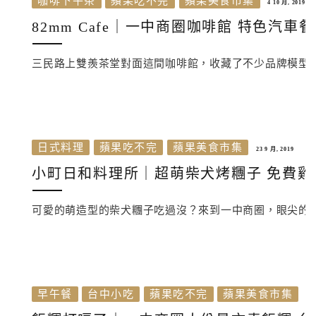
咖啡下午茶
蘋果吃不完
蘋果美食市集
4 10 月, 2019
82mm Cafe｜一中商圈咖啡館 特色汽
三民路上雙羨茶堂對面這間咖啡館，收藏了不少品牌模型
日式料理
蘋果吃不完
蘋果美食市集
23 9 月, 2019
小町日和料理所｜超萌柴犬烤糰子 免費雞
可愛的萌造型的柴犬糰子吃過沒？來到一中商圈，眼尖的
早午餐
台中小吃
蘋果吃不完
蘋果美食市集
4 7