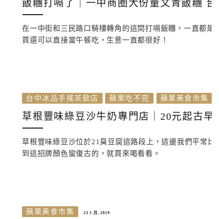
飯糰打嗝了｜一中商圈大份量文青飯糰 台
在一中街和三民路口騎樓轉角的這間打嗝飯糰，一直都是
買還可以直接當午餐吃，生意一直都很好！
台中冰品手搖茶飲店
蘋果吃不完
蘋果美食市集
草根豐味綠豆沙牛奶專門店｜20元起古早味
草根豐味綠豆沙位於21臭豆腐這路段上，這邊我們平常
到這招牌顏色蠻復古的，就買來喝看看。
蘋果美食市集
23 5 月, 2019