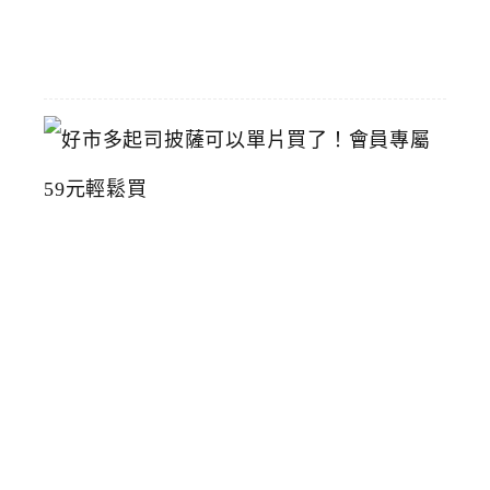
07-
15
好
市
多
起
司
披
薩
可
以
單
片
買
了
！
會
員
專
屬
5