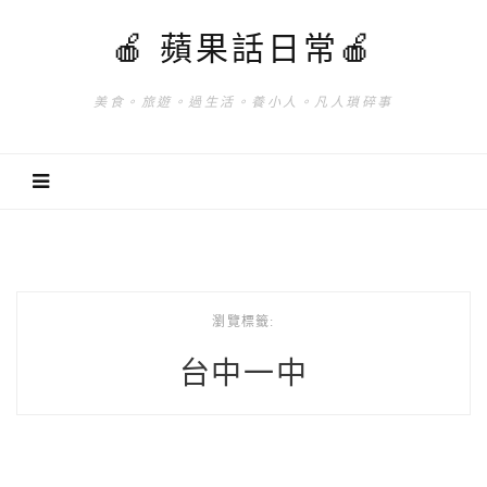
🍎 蘋果話日常🍎
美食。旅遊。過生活。養小人。凡人瑣碎事
瀏覽標籤:
台中一中