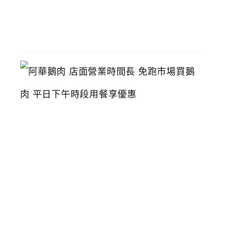
06-
16
阿
華
鵝
肉
店
面
營
業
時
間
長
免
跑
市
場
買
鵝
肉