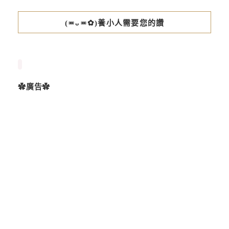
(≖ᴗ≖✿)養小人需要您的讚
✿廣告✿