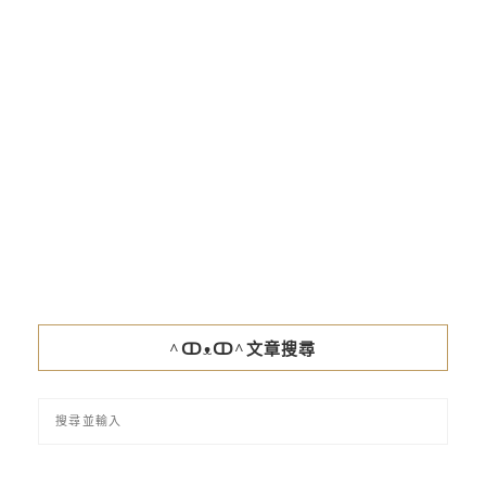
^ↀᴥↀ^文章搜尋