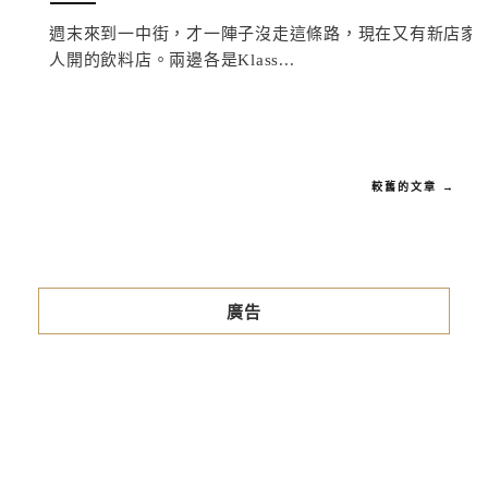
週末來到一中街，才一陣子沒走這條路，現在又有新店家了，排
人開的飲料店。兩邊各是Klass...
較舊的文章 →
廣告