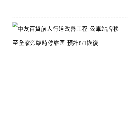
22
中
友
百
貨
前
人
行
道
改
善
工
程
公
車
站
牌
移
至
全
家
旁