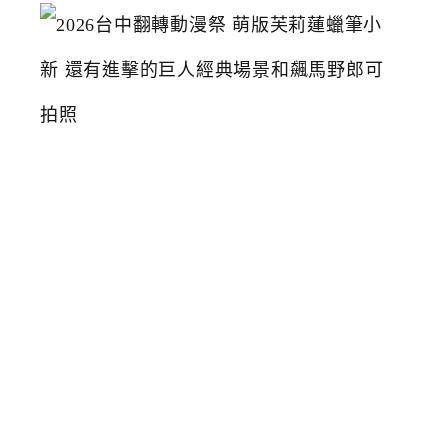
2
0
2
6
台
中
翻
轉
動
漫
祭
萌
版
芙
莉
蓮
蠟
筆
小
新
還
有
進
擊
的