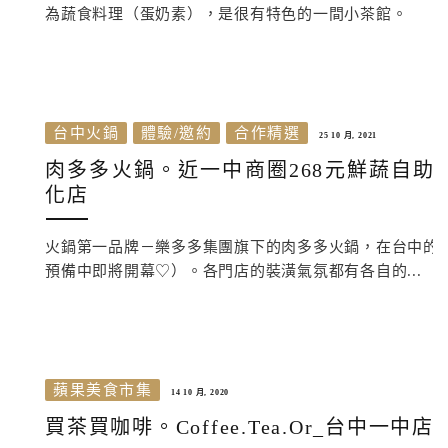
為蔬食料理（蛋奶素），是很有特色的一間小茶館。
台中火鍋
體驗/邀約
合作精選
25 10 月, 2021
肉多多火鍋。近一中商圈268元鮮蔬自
化店
火鍋第一品牌－樂多多集團旗下的肉多多火鍋，在台中的
預備中即將開幕♡）。各門店的裝潢氣氛都有各自的...
蘋果美食市集
14 10 月, 2020
買茶買咖啡。Coffee.Tea.Or_台中