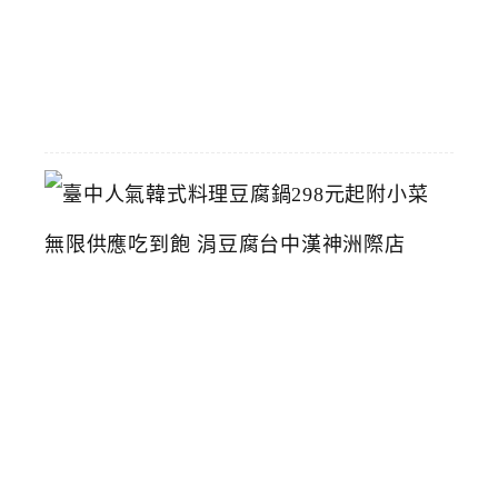
2026-
07-
26
臺
中
人
氣
韓
式
料
理
豆
腐
鍋
2
9
8
元
起