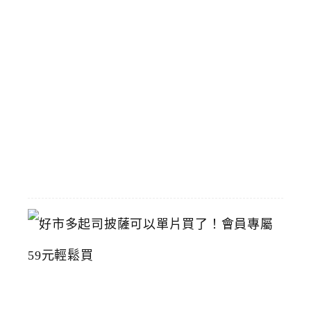
，
國
立
臺
灣
美
術
館
2026-
07-
15
好
市
多
起
司
披
薩
可