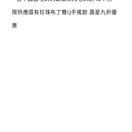
中
超
難
吃
到
的
銀
山
燒
肉
吃
到
飽
和
牛
無
限
供
應
還
有
珍
珠
布
丁