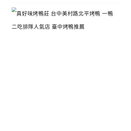
真
好
味
烤
鴨
莊
台
中
美
村
路
北
平
烤
鴨
一
鴨
二
吃
排
隊
人
氣