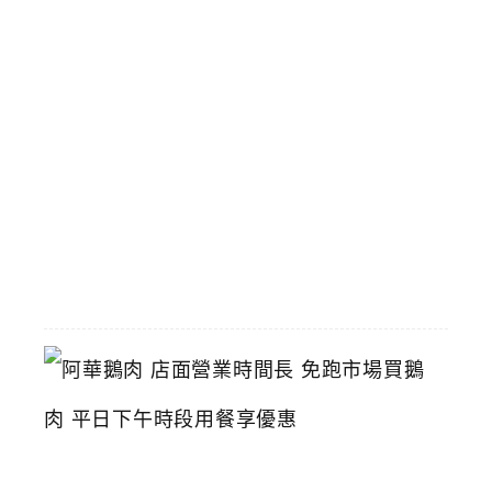
中
傳
統
小
火
鍋
推
薦
2026-
06-
16
阿
華
鵝
肉
店
面
營