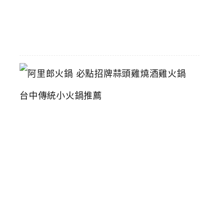
06-
16
阿
里
郎
火
鍋
必
點
招
牌
蒜
頭
雞
燒
酒
雞
火
鍋
台