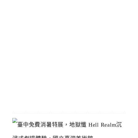
臨
時
停
靠
區
預
計
8
/
1
恢
復
2026-
07-
19
臺
中
免
費