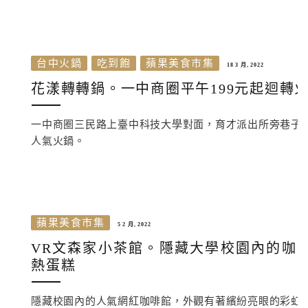
台中火鍋
吃到飽
蘋果美食市集
18 3 月, 2022
花漾轉轉鍋。一中商圈平午199元起迴轉
一中商圈三民路上臺中科技大學對面，育才派出所旁巷子內
人氣火鍋。
蘋果美食市集
5 2 月, 2022
VR文森家小茶館。隱藏大學校園內的咖
熱蛋糕
隱藏校園內的人氣網紅咖啡館，外觀有著繽紛亮眼的彩虹