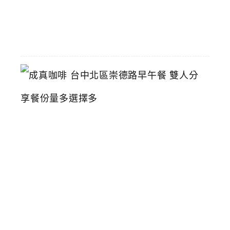
06-
01
成
真
咖
啡
台
中
北
區
崇
德
路
早
午
餐
雙
人
分
享