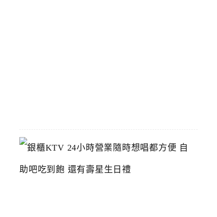
店
臺
中
烤
鴨
推
薦
2026-
06-
23
銀
櫃
K
T
V
2
4
小
時