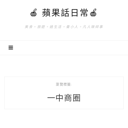
🍎 蘋果話日常🍎
美食。旅遊。過生活。養小人。凡人瑣碎事
瀏覽標籤:
一中商圈