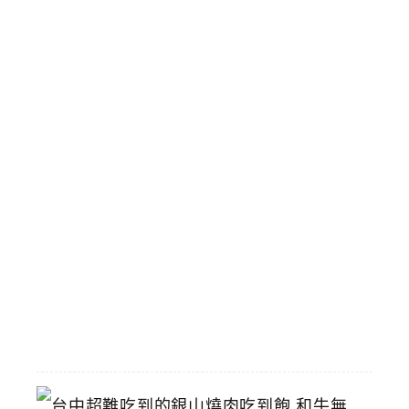
巨
人
經
典
場
景
和
飆
馬
野
郎
可
拍
照
2026-
07-
11
台