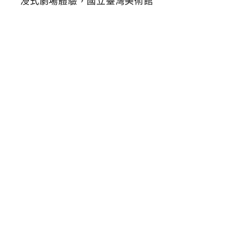
消
暑
特
展
，
地
獄
懺
H
e
l
l
R
e
a
l
m
沉
浸
式
劇
場
體
驗