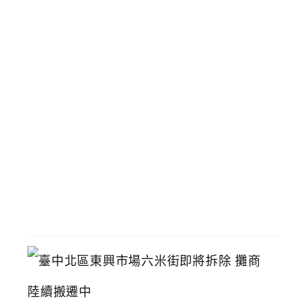
雙
Q
手
搖
飲
壽
星
九
折
優
惠
2026-
07-
11
臺
中
北
區
東