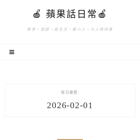
🍎 蘋果話日常🍎
美食。旅遊。過生活。養小人。凡人瑣碎事
每日彙整:
2026-02-01