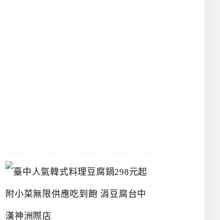
館
立
夫
中
醫
藥
博
物
館
2026-
07-
26
臺
中
人
氣
韓
式
料