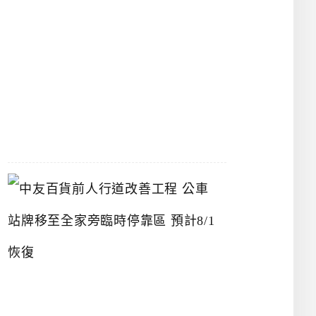
漢
神
洲
際
店
2026-
07-
22
中
友
百
貨
前
人
行
道
改
善
工