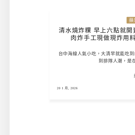
蘋
清水燒炸粿 早上六點就開
肉炸手工現做現炸用料
台中海線人氣小吃，大清早就能吃到
到排隊人潮，是
20 1 月, 2026