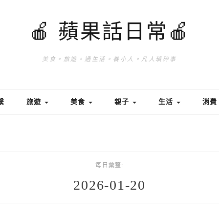
🍎 蘋果話日常🍎
美食。旅遊。過生活。養小人。凡人瑣碎事
繫
旅遊
美食
親子
生活
消
每日彙整:
2026-01-20