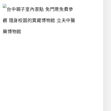
台
中
親
子
室
內
景
點
免
門
票
免
費
參
觀
隱
身
校
園
的
寶
藏
博
物