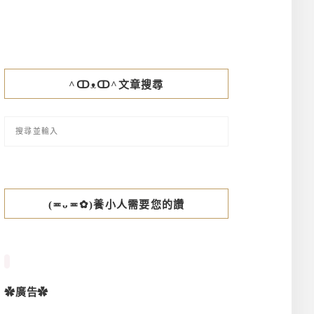
^ↀᴥↀ^文章搜尋
(≖ᴗ≖✿)養小人需要您的讚
✿廣告✿