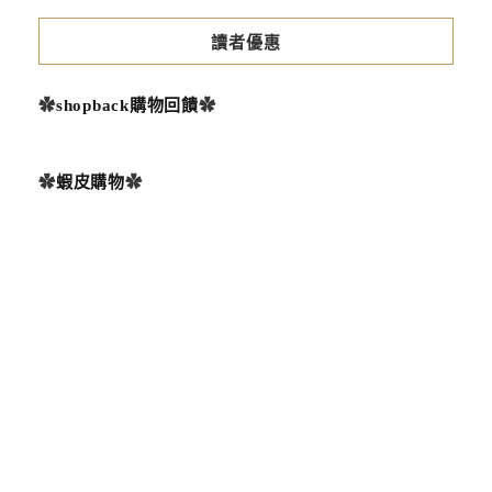
讀者優惠
✿
shopback購物回饋
✿
✿
蝦皮購物
✿