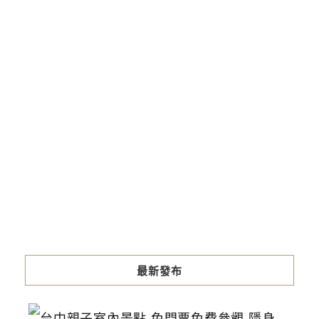
最新發布
台