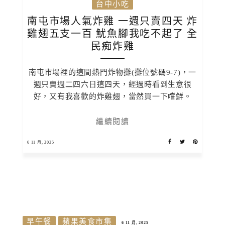
台中小吃
南屯市場人氣炸雞 一週只賣四天 炸
雞翅五支一百 魷魚腳我吃不起了 全
民痴炸雞
南屯市場裡的這間熱門炸物攤(攤位號碼9-7)，一
週只賣週二四六日這四天，經過時看到生意很
好，又有我喜歡的炸雞翅，當然買一下嚐鮮。
繼續閱讀
6 11 月, 2025
早午餐
蘋果美食市集
6 11 月, 2025