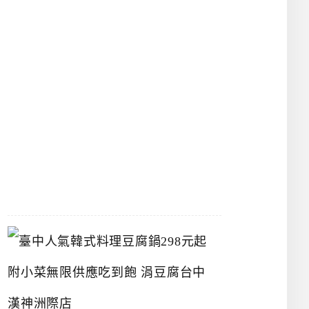
館
立
夫
中
醫
藥
博
物
館
2026-
07-
26
臺
中
人
氣
韓
式
料