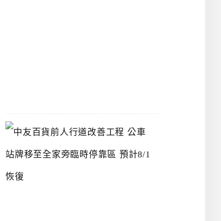
漢
神
洲
際
店
2026-
07-
22
中
友
百
貨
前
人
行
道
改
善
工