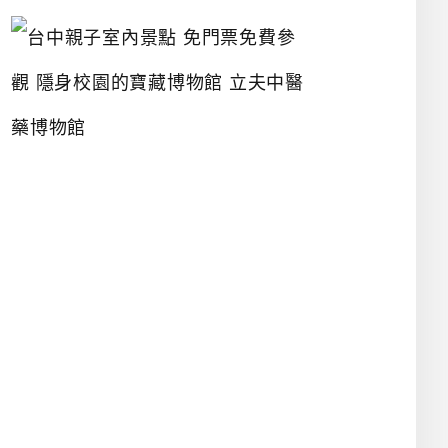
台
中
親
子
室
內
景
點
免
門
票
免
費
參
觀
隱
身
校
園
的
寶
藏
博
物