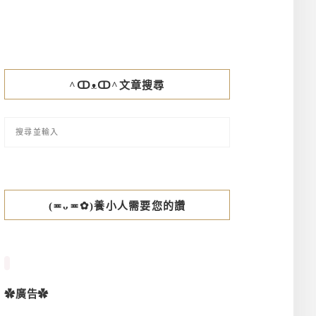
^ↀᴥↀ^文章搜尋
(≖ᴗ≖✿)養小人需要您的讚
✿廣告✿