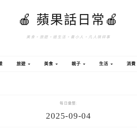
🍎 蘋果話日常🍎
美食。旅遊。過生活。養小人。凡人瑣碎事
繫
旅遊
美食
親子
生活
消
每日彙整:
2025-09-04