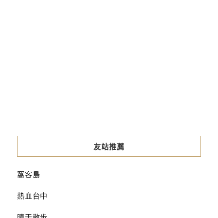
友站推薦
窩客島
熱血台中
晴天散步