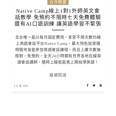
合作精選
Native Camp線上1對1外師英文會
話教學 免預約不限時七天免費體驗
還有AI口語訓練 讓英語學習不緊張
全台唯一能以每月固定費用，享受不限次數的線
上英語會話平台Native Camp，最大特色就是隨
時隨地皆能參加英語會話課程，而且上課次數無
限制，免預約，全天24小時都有世界各地在線英
語會話講師，隨時上線就能馬上開始學英語！
繼續閱讀
4 12 月, 2024