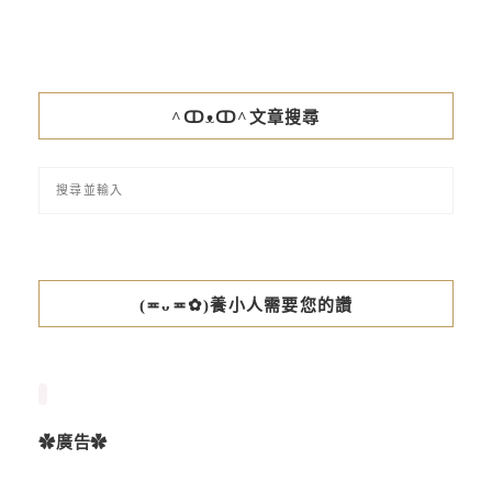
^ↀᴥↀ^文章搜尋
(≖ᴗ≖✿)養小人需要您的讚
✿廣告✿