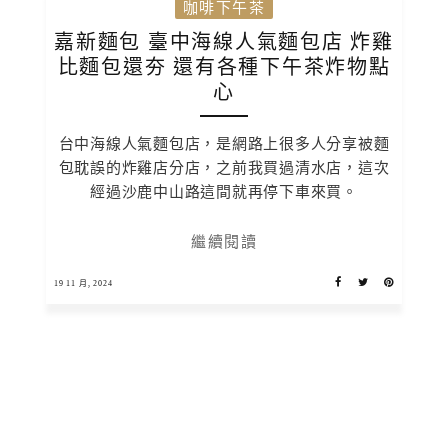
咖啡下午茶
嘉新麵包 臺中海線人氣麵包店 炸雞
比麵包還夯 還有各種下午茶炸物點
心
台中海線人氣麵包店，是網路上很多人分享被麵
包耽誤的炸雞店分店，之前我買過清水店，這次
經過沙鹿中山路這間就再停下車來買。
繼續閱讀
19 11 月, 2024