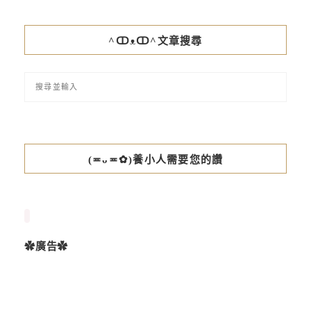
^ↀᴥↀ^文章搜尋
(≖ᴗ≖✿)養小人需要您的讚
✿廣告✿