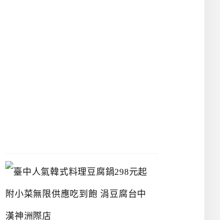
館
立
夫
中
醫
藥
博
物
館
2026-
07-
26
臺
中
人
氣
韓
式
料