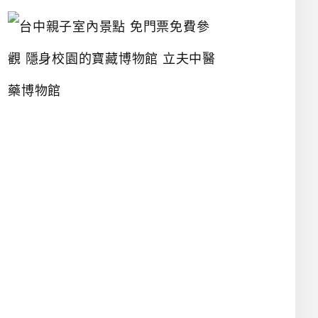
台
中
親
子
室
內
景
點
免
門
票
免
費
參
觀
隱
身
校
園
的
寶
藏
博
物