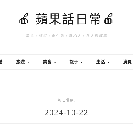
🍎 蘋果話日常🍎
美食。旅遊。過生活。養小人。凡人瑣碎事
繫
旅遊
美食
親子
生活
消
每日彙整:
2024-10-22