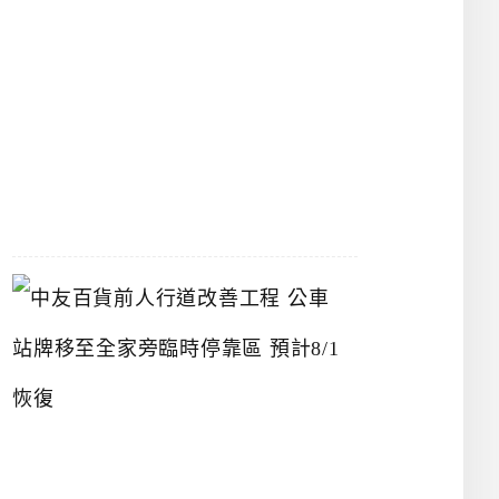
漢
神
洲
際
店
2026-
07-
22
中
友
百
貨
前
人
行
道
改
善
工