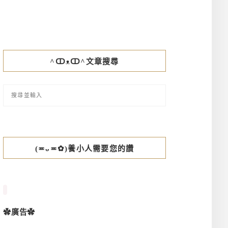
^ↀᴥↀ^文章搜尋
(≖ᴗ≖✿)養小人需要您的讚
✿廣告✿