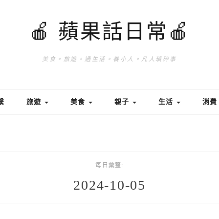
🍎 蘋果話日常🍎
美食。旅遊。過生活。養小人。凡人瑣碎事
繫
旅遊
美食
親子
生活
消
每日彙整:
2024-10-05