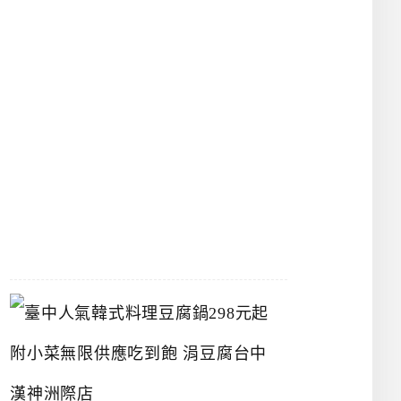
館
立
夫
中
醫
藥
博
物
館
2026-
07-
26
臺
中
人
氣
韓
式
料