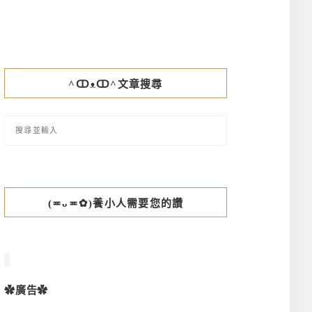
^ↀᴥↀ^文章搜尋
(≖ᴗ≖✿)養小人需要您的讚
✿廣告✿