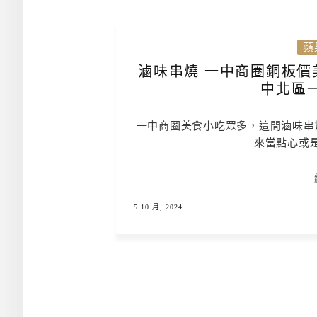
蘋
滷味串燒 一中商圈銅板價
中北區
一中商圈美食小吃眾多，這間滷味串
來當點心或
5 10 月, 2024