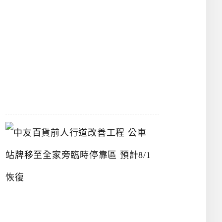
漢
神
洲
際
店
2026-
07-
22
中
友
百
貨
前
人
行
道
改
善
工