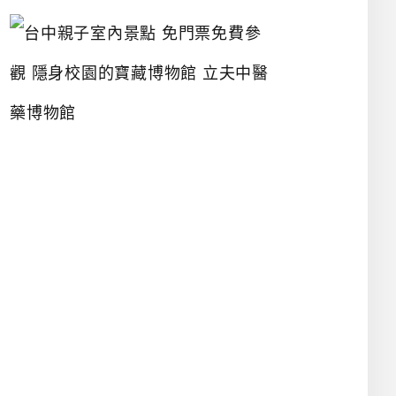
台
中
親
子
室
內
景
點
免
門
票
免
費
參
觀
隱
身
校
園
的
寶
藏
博
物