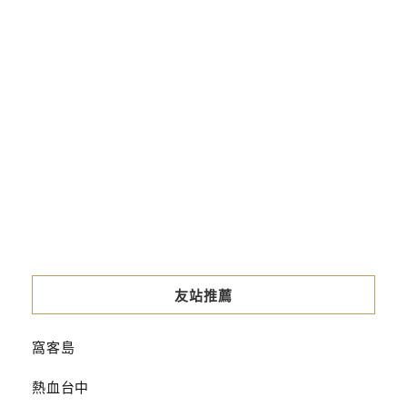
友站推薦
窩客島
熱血台中