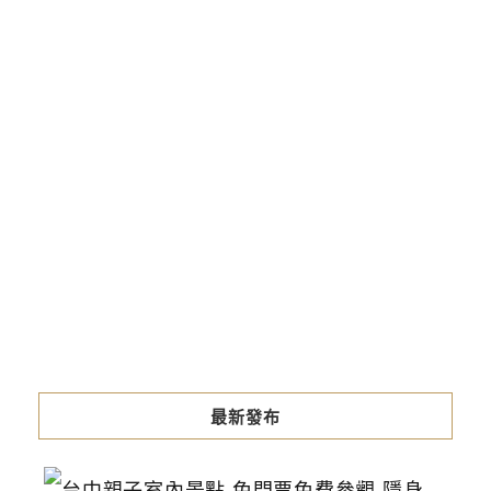
最新發布
台