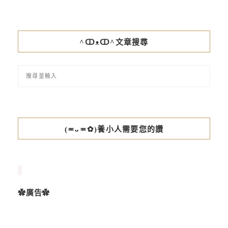
^ↀᴥↀ^文章搜尋
(≖ᴗ≖✿)養小人需要您的讚
✿廣告✿