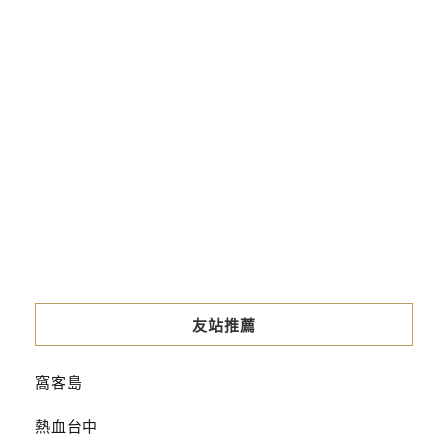
友站推薦
窩客島
熱血台中