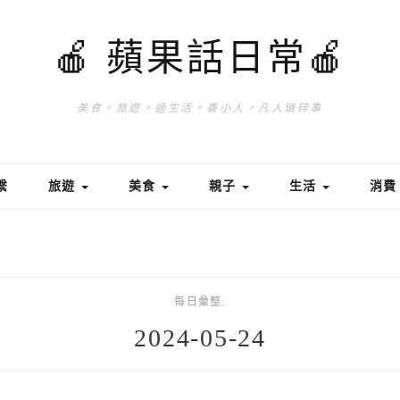
🍎 蘋果話日常🍎
美食。旅遊。過生活。養小人。凡人瑣碎事
繫
旅遊
美食
親子
生活
消
每日彙整:
2024-05-24