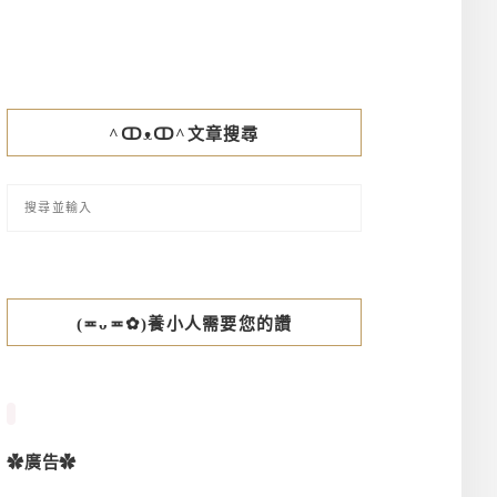
^ↀᴥↀ^文章搜尋
(≖ᴗ≖✿)養小人需要您的讚
✿廣告✿