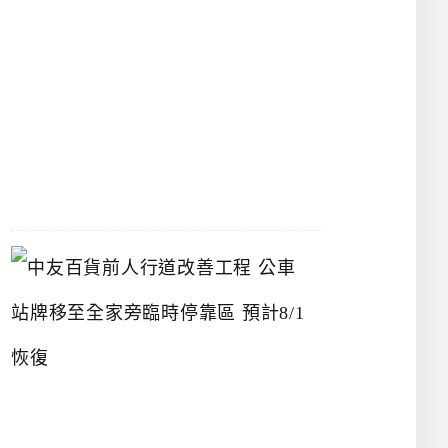
漢
神
洲
際
店
2026-
07-
22
中
友
百
貨
前
人
行
道
改
善
工