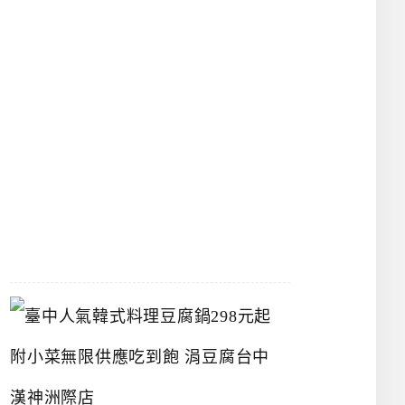
館
立
夫
中
醫
藥
博
物
館
2026-
07-
26
臺
中
人
氣
韓
式
料