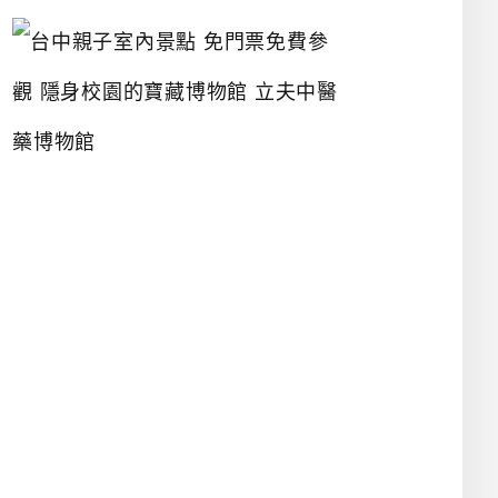
台
中
親
子
室
內
景
點
免
門
票
免
費
參
觀
隱
身
校
園
的
寶
藏
博
物