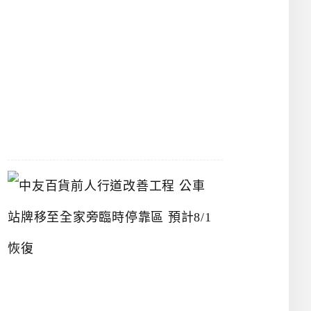
漢
神
洲
際
店
2026-
07-
22
中
友
百
貨
前
人
行
道
改
善
工