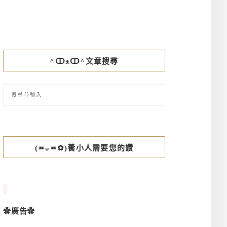
^ↀᴥↀ^文章搜尋
(≖ᴗ≖✿)養小人需要您的讚
✿廣告✿