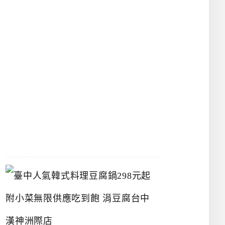
館
立
夫
中
醫
藥
博
物
館
2026-
07-
26
臺
中
人
氣
韓
式
料