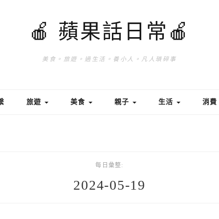
🍎 蘋果話日常🍎
美食。旅遊。過生活。養小人。凡人瑣碎事
繫
旅遊
美食
親子
生活
消
每日彙整:
2024-05-19