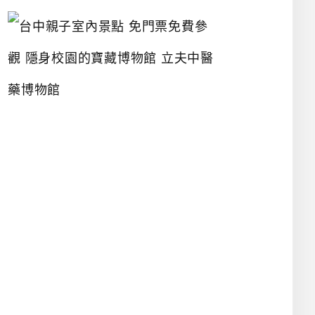
台
中
親
子
室
內
景
點
免
門
票
免
費
參
觀
隱
身
校
園
的
寶
藏
博
物