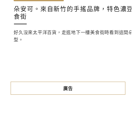
朵安可。來自新竹的手搖品牌，特色濃豆
食街
好久沒來太平洋百貨，走逛地下一樓美食街時看到這間朵
型。
廣告