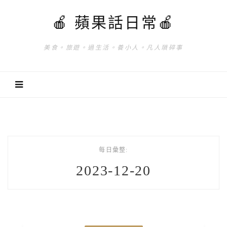
🍎 蘋果話日常🍎
美食。旅遊。過生活。養小人。凡人瑣碎事
每日彙整:
2023-12-20