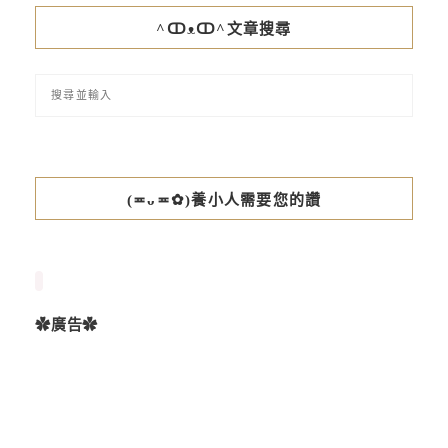
^ↀᴥↀ^文章搜尋
(≖ᴗ≖✿)養小人需要您的讚
✿廣告✿