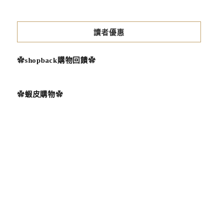
讀者優惠
✿
shopback購物回饋
✿
✿
蝦皮購物
✿