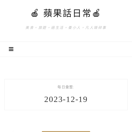
🍎 蘋果話日常🍎
美食。旅遊。過生活。養小人。凡人瑣碎事
每日彙整:
2023-12-19