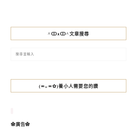
^ↀᴥↀ^文章搜尋
(≖ᴗ≖✿)養小人需要您的讚
✿廣告✿