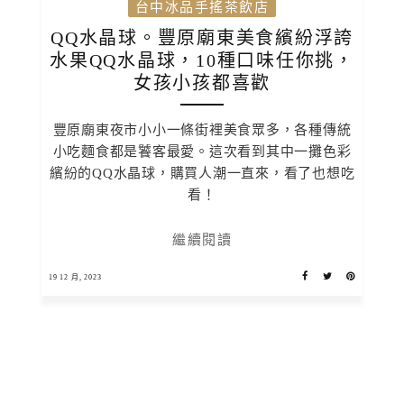
台中冰品手搖茶飲店
QQ水晶球。豐原廟東美食繽紛浮誇
水果QQ水晶球，10種口味任你挑，
女孩小孩都喜歡
豐原廟東夜市小小一條街裡美食眾多，各種傳統
小吃麵食都是饕客最愛。這次看到其中一攤色彩
繽紛的QQ水晶球，購買人潮一直來，看了也想吃
看！
繼續閱讀
19 12 月, 2023