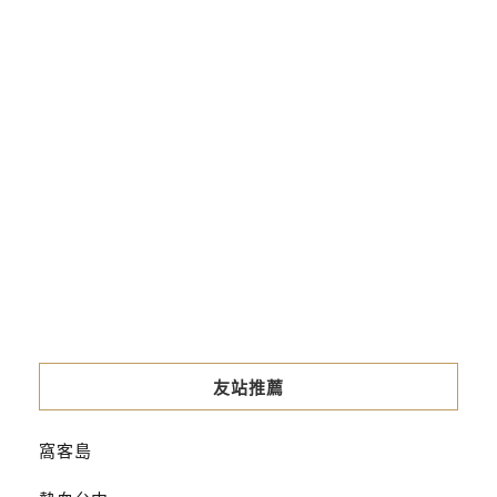
友站推薦
窩客島