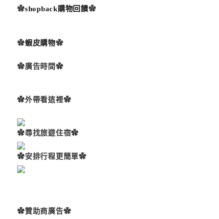
✿
shopback購物回饋
✿
✿
蝦皮購物
✿
✿廣告時間✿
✿外帶看這裡✿
✿尋找旅遊住宿✿
✿安排行程更簡單✿
✿贊助商廣告✿