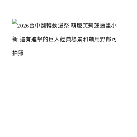
15
2
0
2
6
台
中
翻
轉
動
漫
祭
萌
版
芙
莉
蓮
蠟
筆
小
新
還