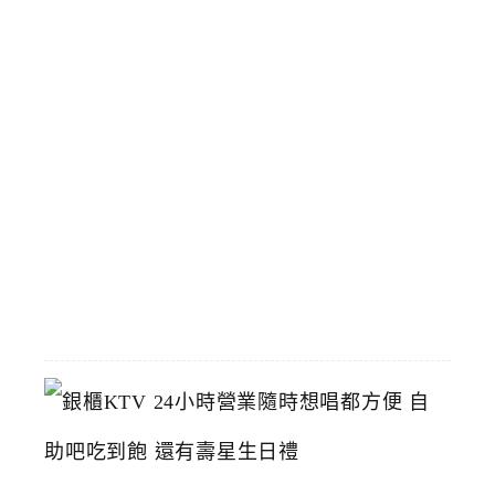
隊
人
氣
店
臺
中
烤
鴨
推
薦
2026-
06-
23
銀
櫃
K
T
V
2