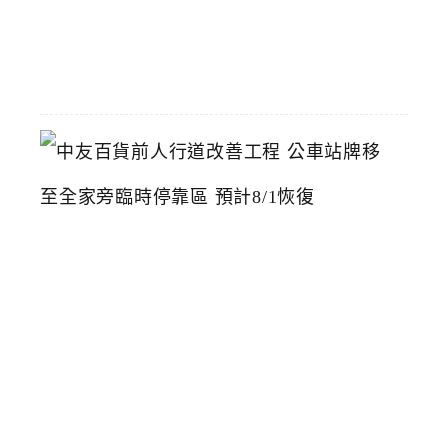
07-
22
中
友
百
貨
前
人
行
道
改
善
工
程
公
車
站
牌
移
至