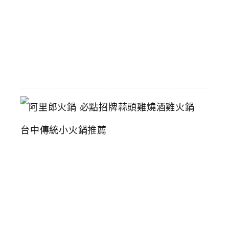
2026-
06-
16
阿
里
郎
火
鍋
必
點
招
牌
蒜
頭
雞
燒
酒