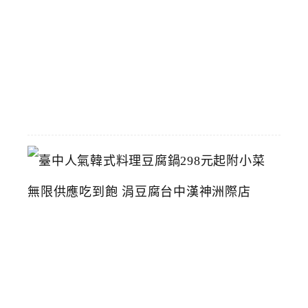
博
物
館
2026-
07-
26
臺
中
人
氣
韓
式
料
理
豆
腐
鍋
2
9