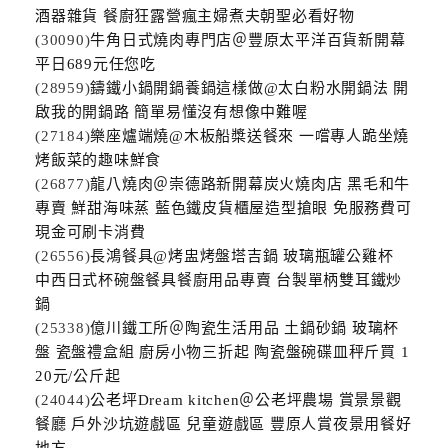
酒器雜貨 餐廚狂露營瘋主婦煮夫朝聖必看好物
(30090)
牛角日式燒肉專門店＠豐原太平洋百貨新開幕
平日689元任您吃
(28959)
鑄鐵小鍋開鍋養鍋這樣做@太白粉水開鍋法 開
啟我的開鍋路 簡單易懂沒有想像中難喔
(27184)
樂座爐端燒@木板船槳送餐來 一嚐專人跪坐燒
烤飯菜的趣味鮮食
(26877)
龍八燒肉＠崇德路新開幕炭火燒肉店 黑毛和牛
專賣 鮮甜海味蒸 藍色鐵皮貨櫃屋造型搶眼 免服務費可
現金可刷卡消費
(26556)
長鴻餐具@烤盅烤盤塔吉鍋 玻璃瓶罐公雞杯
中西日式杯碗盤餐具餐廚用品專賣 台製單柄雙耳鐵炒
鍋
(25338)
億川鐵工所＠陶瓷生活用品 土鍋砂鍋 玻璃杯
盤 瓷盤禮盒組 廚房小物三折起 陶瓷盤碗碟皿秤斤買 1
20元/公斤起
(24044)
公老坪Dream kitchen＠公老坪農場 賞景景觀
餐廳 戶外沙坑遊戲區 兒童遊戲區 豐原人賞夜景用餐好