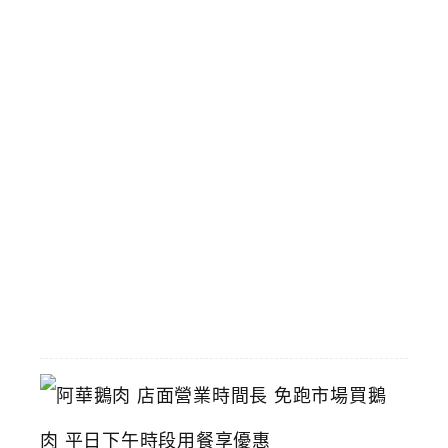
雞
火
鍋
台
中
傳
統
小
火
鍋
推
薦
2026-
06-
16
阿
華
鵝
肉