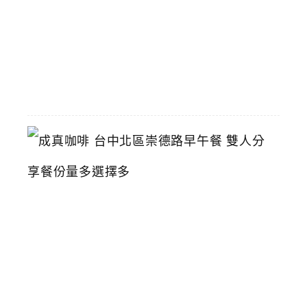
2026-
06-
01
成
真
咖
啡
台
中
北
區
崇
德
路
早
午
餐
雙