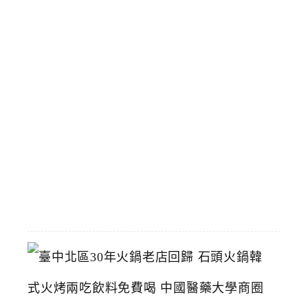
人
分
享
餐
份
量
多
選
擇
多
2026-
05-
28
臺
中
北
區
3