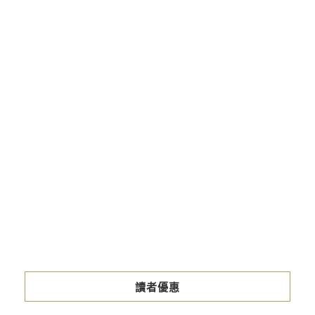
醫
藥
大
學
商
圈
久
久
火
鍋
2026-
05-
06
讀者優惠