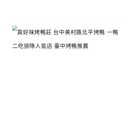
29
真
好
味
烤
鴨
莊
台
中
美
村
路
北
平
烤
鴨
一
鴨
二
吃
排