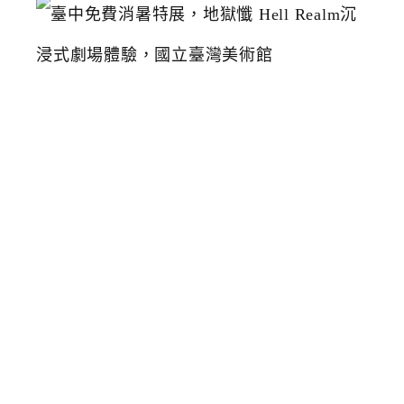
臺
中
免
費
消
暑
特
展
，
地
獄
懺
H
e
l
l
R
e
a
l
m
沉
浸
式
劇