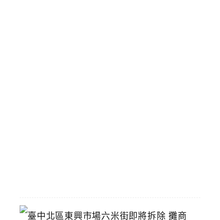
珠
布
丁
雙
Q
手
搖
飲
壽
星
九
折
優
惠
2026-
07-
11
臺
中