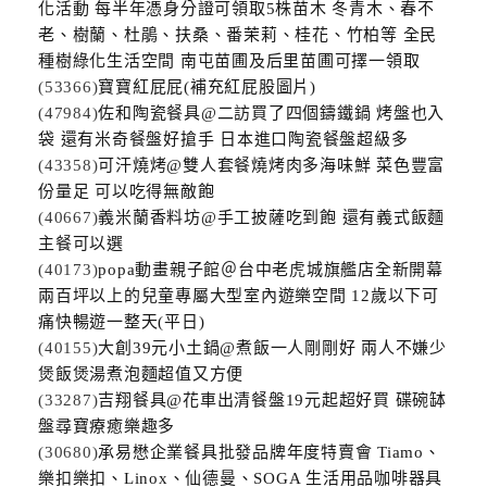
化活動 每半年憑身分證可領取5株苗木 冬青木、春不
老、樹蘭、杜鵑、扶桑、番茉莉、桂花、竹柏等 全民
種樹綠化生活空間 南屯苗圃及后里苗圃可擇一領取
(53366)
寶寶紅屁屁(補充紅屁股圖片)
(47984)
佐和陶瓷餐具@二訪買了四個鑄鐵鍋 烤盤也入
袋 還有米奇餐盤好搶手 日本進口陶瓷餐盤超級多
(43358)
可汗燒烤@雙人套餐燒烤肉多海味鮮 菜色豐富
份量足 可以吃得無敵飽
(40667)
義米蘭香料坊@手工披薩吃到飽 還有義式飯麵
主餐可以選
(40173)
popa動畫親子館＠台中老虎城旗艦店全新開幕
兩百坪以上的兒童專屬大型室內遊樂空間 12歲以下可
痛快暢遊一整天(平日)
(40155)
大創39元小土鍋@煮飯一人剛剛好 兩人不嫌少
煲飯煲湯煮泡麵超值又方便
(33287)
吉翔餐具@花車出清餐盤19元起超好買 碟碗缽
盤尋寶療癒樂趣多
(30680)
承易懋企業餐具批發品牌年度特賣會 Tiamo、
樂扣樂扣、Linox、仙德曼、SOGA 生活用品咖啡器具