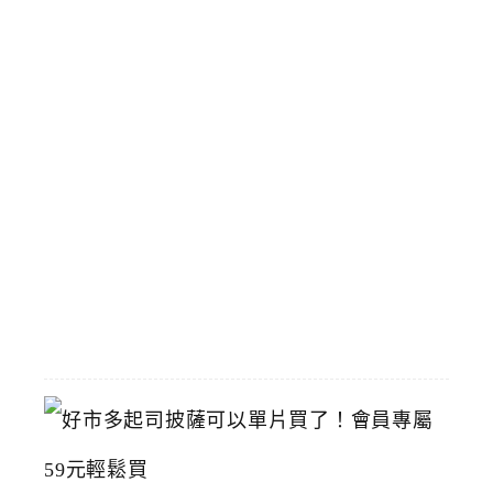
場
體
驗
，
國
立
臺
灣
美
術
館
2026-
07-
15
好
市
多
起
司