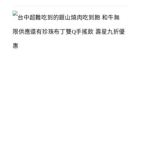
台
中
超
難
吃
到
的
銀
山
燒
肉
吃
到
飽
和
牛
無
限
供
應
還
有
珍