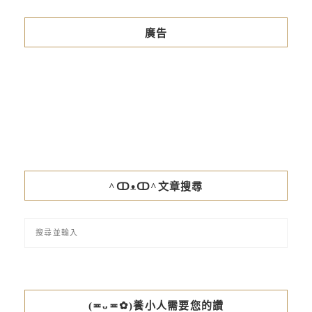
廣告
^ↀᴥↀ^文章搜尋
(≖ᴗ≖✿)養小人需要您的讚