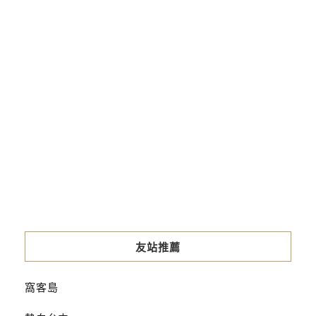
友站推薦
窩客島