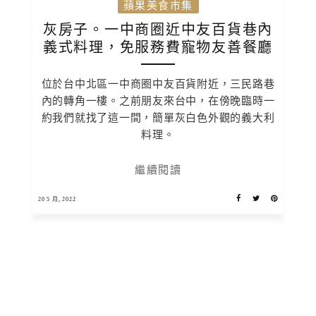
蘋果美食市集
灰房子。一中商圈近中友百貨巷內
義式料理，免服務費寵物友善餐廳
位於台中北區一中商圈中友百貨附近，三民路巷
內的轉角一樓。之前朋友來台中，在傍晚臨時一
約我們就找了這一間，簡單灰白色外觀的義大利
料理。
繼續閱讀
20 5 月, 2022